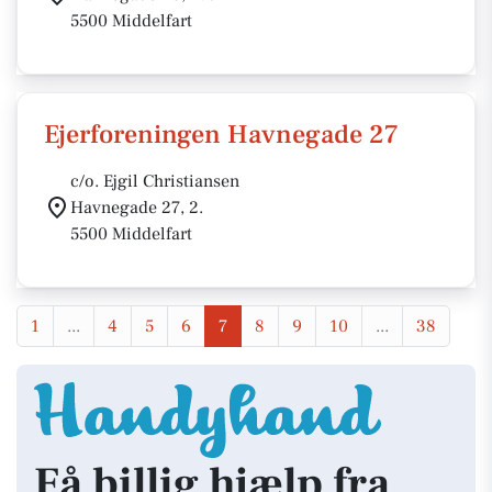
5500 Middelfart
Ejerforeningen Havnegade 27
c/o. Ejgil Christiansen
Havnegade 27, 2.
5500 Middelfart
1
...
4
5
6
7
8
9
10
...
38
Få billig hjælp fra