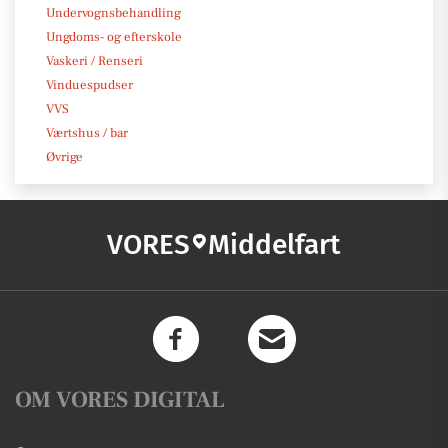
Undervognsbehandling
Ungdoms- og efterskole
Vaskeri / Renseri
Vinduespudser
VVS
Værtshus / bar
Øvrige
VORES
Middelfart
OM VORES DIGITAL