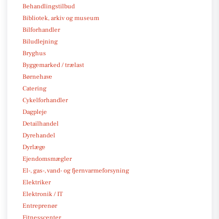
Behandlingstilbud
Bibliotek, arkiv og museum
Bilforhandler
Biludlejning
Bryghus
Byggemarked / trælast
Børnehave
Catering
Cykelforhandler
Dagpleje
Detailhandel
Dyrehandel
Dyrlæge
Ejendomsmægler
El-, gas-, vand- og fjernvarmeforsyning
Elektriker
Elektronik / IT
Entreprenør
Fitnesscenter