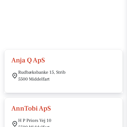
Anja Q ApS
Rudbæksbanke 15, Strib
5500 Middelfart
AnnTobi ApS
H P Priors Vej 10