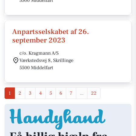
5500 Middelfart
Anpartsselskabet af 26.
september 2023
c/o. Kragmann A/S
Værkstedsvej 8, Skrillinge
5500 Middelfart
1
2
3
4
5
6
7
...
22