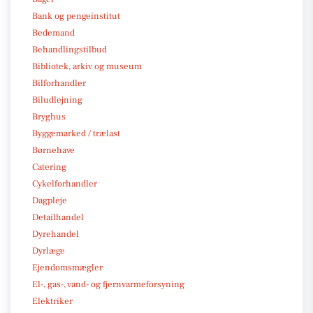
Bank og pengeinstitut
Bedemand
Behandlingstilbud
Bibliotek, arkiv og museum
Bilforhandler
Biludlejning
Bryghus
Byggemarked / trælast
Børnehave
Catering
Cykelforhandler
Dagpleje
Detailhandel
Dyrehandel
Dyrlæge
Ejendomsmægler
El-, gas-, vand- og fjernvarmeforsyning
Elektriker