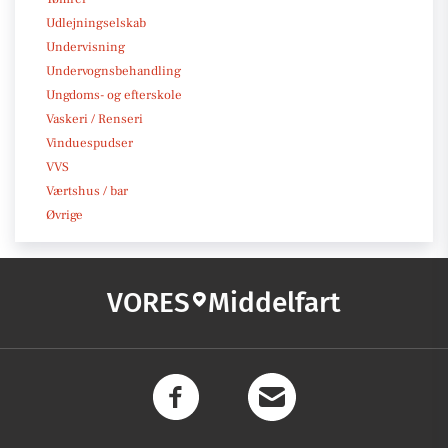
Udlejningselskab
Undervisning
Undervognsbehandling
Ungdoms- og efterskole
Vaskeri / Renseri
Vinduespudser
VVS
Værtshus / bar
Øvrige
VORES
Middelfart