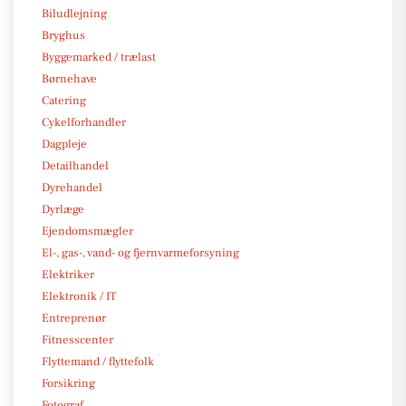
Biludlejning
Bryghus
Byggemarked / trælast
Børnehave
Catering
Cykelforhandler
Dagpleje
Detailhandel
Dyrehandel
Dyrlæge
Ejendomsmægler
El-, gas-, vand- og fjernvarmeforsyning
Elektriker
Elektronik / IT
Entreprenør
Fitnesscenter
Flyttemand / flyttefolk
Forsikring
Fotograf