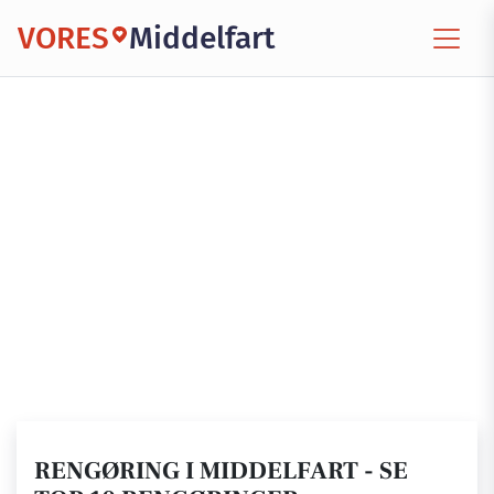
VORES
Middelfart
RENGØRING I MIDDELFART - SE