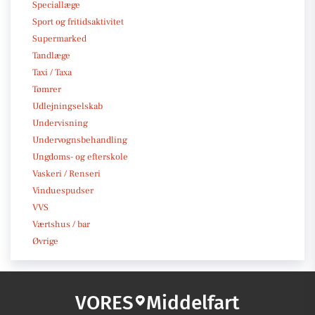
Speciallæge
Sport og fritidsaktivitet
Supermarked
Tandlæge
Taxi / Taxa
Tømrer
Udlejningselskab
Undervisning
Undervognsbehandling
Ungdoms- og efterskole
Vaskeri / Renseri
Vinduespudser
VVS
Værtshus / bar
Øvrige
VORES
Middelfart