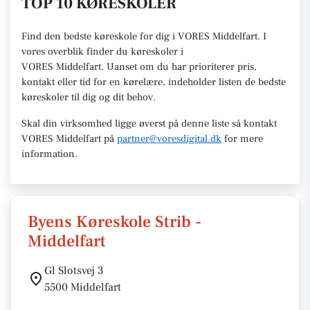
TOP 10 KØRESKOLER
Find den
bedste køreskole
for dig i VORES Middelfart. I
vores overblik finder du køreskoler i
VORES
Middelfart
.
U
anset om du har prioriterer pris,
kontakt eller tid for en kørelære
, indeholder listen de bedste
køreskoler til dig og dit behov.
Skal din virksomhed ligge øverst på denne liste så kontakt
VORES Middelfart
på
partner@voresdigital.dk
for mere
information.
Byens Køreskole Strib -
Middelfart
Gl Slotsvej 3
5500 Middelfart