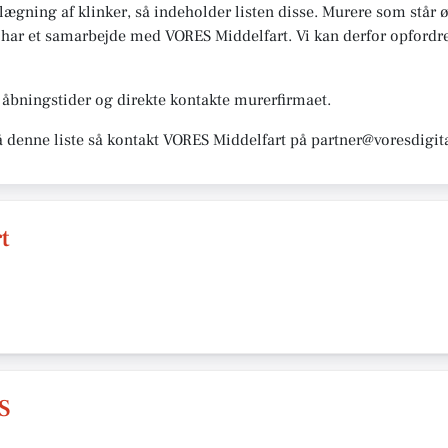
vlægning af klinker, så indeholder listen disse. Murere som står øv
se har et samarbejde med VORES Middelfart. Vi kan derfor opfordre 
åbningstider og direkte kontakte murerfirmaet.
å denne liste så kontakt VORES Middelfart på partner@voresdigit
t
S