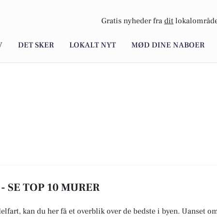
Gratis nyheder fra
dit
lokalområde
V
DET SKER
LOKALT NYT
MØD DINE NABOER
- SE TOP 10 MURER
elfart, kan du her få et overblik over de bedste i byen. Uanset o