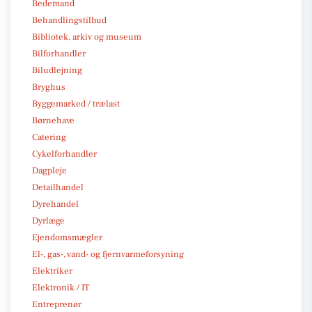
Bedemand
Behandlingstilbud
Bibliotek, arkiv og museum
Bilforhandler
Biludlejning
Bryghus
Byggemarked / trælast
Børnehave
Catering
Cykelforhandler
Dagpleje
Detailhandel
Dyrehandel
Dyrlæge
Ejendomsmægler
El-, gas-, vand- og fjernvarmeforsyning
Elektriker
Elektronik / IT
Entreprenør