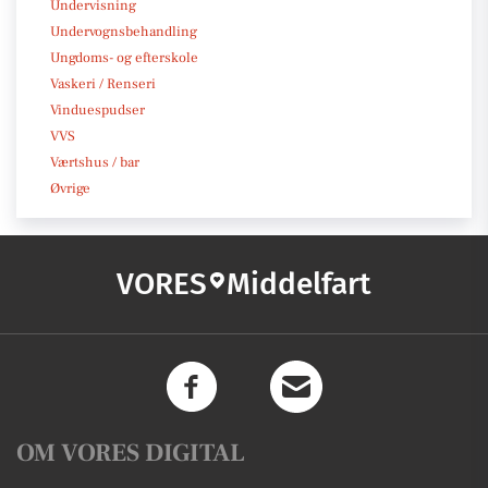
Undervisning
Undervognsbehandling
Ungdoms- og efterskole
Vaskeri / Renseri
Vinduespudser
VVS
Værtshus / bar
Øvrige
VORES
Middelfart
OM VORES DIGITAL