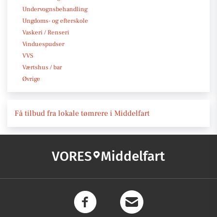
Undervognsbehandling
Ungdoms- og efterskole
Vaskeri / Renseri
Vinduespudser
VVS
Værtshus / bar
Øvrige
Få tilbud fra lokale tømrere i Middelfart
VORES
Middelfart