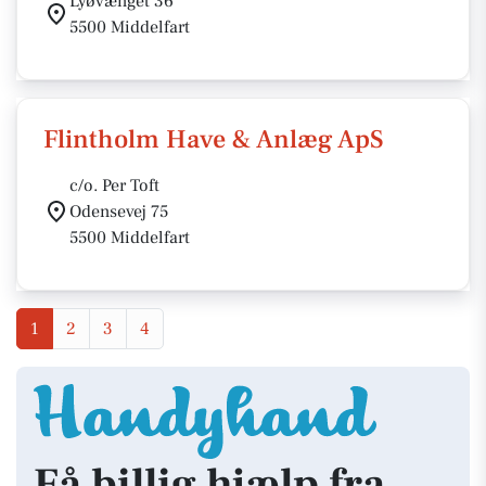
Lyøvænget 36
5500 Middelfart
Flintholm Have & Anlæg ApS
c/o. Per Toft
Odensevej 75
5500 Middelfart
1
2
3
4
Få billig hjælp fra