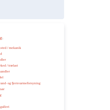
ng
.
sted / mekanik
nd
ndler
ked / trælast
handler
del
, vand- og fjernvarmeforsyning
nør
ng
galleri