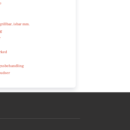
e
 grillbar, isbar mm.
ng
r
rked
gnsbehandling
pudser