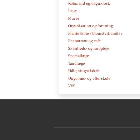
Købmand og døgnkiosk
Læge
Murer
Organisation og forening
Planteskole / blomsterhandler
Restaurant og café
Skønheds- og hudpleje
Speciallæge
Tandlæge
Udlejningselskab
Ungdoms- og efterskole
VVS