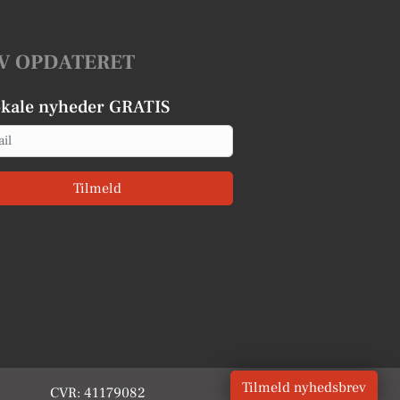
V OPDATERET
okale nyheder GRATIS
Tilmeld
Tilmeld nyhedsbrev
CVR: 41179082