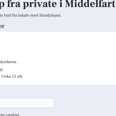
p fra private i Middelfart
is bud fra lokale med Handyhand.
er
lderdøren
g.
 Cirka 15 stk
nte værktøj