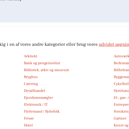
kig i en af vores andre kategorier eller brug vores
udvidet søgni
Arkitekt
Autoværk
Bank og pengeinstitut
Bedema
Bibliotek, arkiv og museum
Bilforha
Bryghus
Byggemar
Catering
Cykelfor
Detailhandel
Dyrehan
Ejendomsmægler
El-, gas-
Elektronik / IT
Entrepre
Flyttemand / flyttefolk
Forsikri
Frisør
Gartner
Hotel
Kunst og 