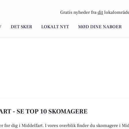
Gratis nyheder fra
dit
lokalområde
V
DET SKER
LOKALT NYT
MØD DINE NABOER
RT - SE TOP 10 SKOMAGERE
r for dig i Middelfart. I vores overblik finder du skomagere i Mi