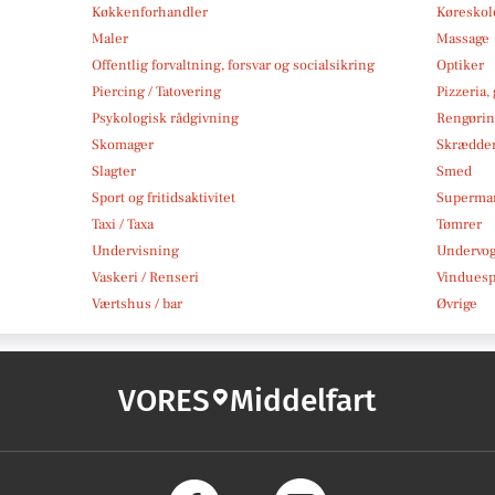
Køkkenforhandler
Køreskol
Maler
Massage
Offentlig forvaltning, forsvar og socialsikring
Optiker
Piercing / Tatovering
Pizzeria,
Psykologisk rådgivning
Rengøri
Skomager
Skrædde
Slagter
Smed
Sport og fritidsaktivitet
Superma
Taxi / Taxa
Tømrer
Undervisning
Undervo
Vaskeri / Renseri
Vindues
Værtshus / bar
Øvrige
VORES
Middelfart