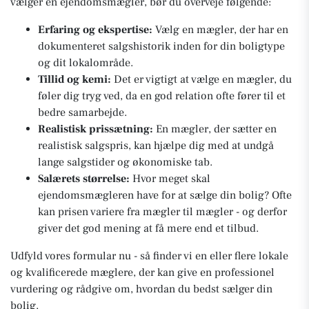
vælger en ejendomsmægler, bør du overveje følgende:
Erfaring og ekspertise:
Vælg en mægler, der har en
dokumenteret salgshistorik inden for din boligtype
og dit lokalområde.
Tillid og kemi:
Det er vigtigt at vælge en mægler, du
føler dig tryg ved, da en god relation ofte fører til et
bedre samarbejde.
Realistisk prissætning:
En mægler, der sætter en
realistisk salgspris, kan hjælpe dig med at undgå
lange salgstider og økonomiske tab.
Salærets størrelse:
Hvor meget skal
ejendomsmægleren have for at sælge din bolig? Ofte
kan prisen variere fra mægler til mægler - og derfor
giver det god mening at få mere end et tilbud.
Udfyld vores formular nu - så finder vi en eller flere lokale
og kvalificerede mæglere, der kan give en professionel
vurdering og rådgive om, hvordan du bedst sælger din
bolig.