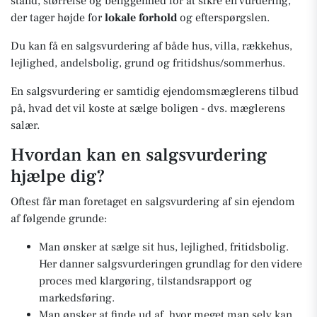
stand, størrelse og beliggenhed for at sikre en vurdering,
der tager højde for
lokale forhold
og efterspørgslen.
Du kan få en salgsvurdering af både hus, villa, rækkehus,
lejlighed, andelsbolig, grund og fritidshus/sommerhus.
En salgsvurdering er samtidig ejendomsmæglerens tilbud
på, hvad det vil koste at sælge boligen - dvs. mæglerens
salær.
Hvordan kan en salgsvurdering
hjælpe dig?
Oftest får man foretaget en salgsvurdering af sin ejendom
af følgende grunde:
Man ønsker at sælge sit hus, lejlighed, fritidsbolig.
Her danner salgsvurderingen grundlag for den videre
proces med klargøring, tilstandsrapport og
markedsføring.
Man ønsker at finde ud af, hvor meget man selv kan