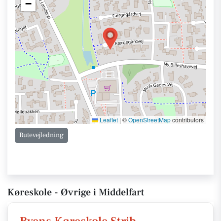
−
Leaflet
|
©
OpenStreetMap
contributors
Rutevejledning
Køreskole - Øvrige i Middelfart