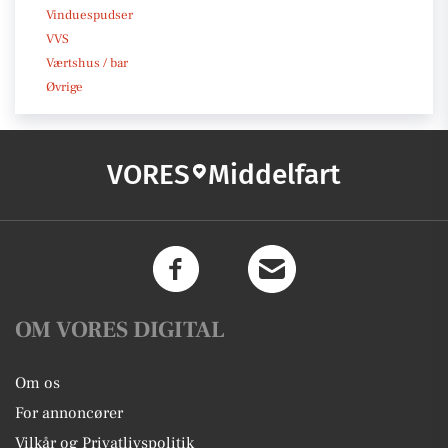
Vinduespudser
VVS
Værtshus / bar
Øvrige
VORES
Middelfart
OM VORES DIGITAL
Om os
For annoncører
Vilkår og Privatlivspolitik