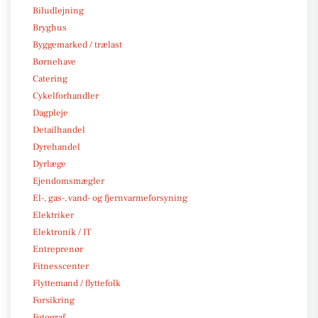
Biludlejning
Bryghus
Byggemarked / trælast
Børnehave
Catering
Cykelforhandler
Dagpleje
Detailhandel
Dyrehandel
Dyrlæge
Ejendomsmægler
El-, gas-, vand- og fjernvarmeforsyning
Elektriker
Elektronik / IT
Entreprenør
Fitnesscenter
Flyttemand / flyttefolk
Forsikring
Fotograf