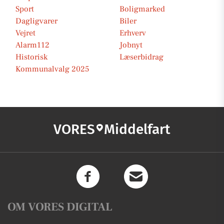
Sport
Boligmarked
Dagligvarer
Biler
Vejret
Erhverv
Alarm112
Jobnyt
Historisk
Læserbidrag
Kommunalvalg 2025
VORES
Middelfart
OM VORES DIGITAL