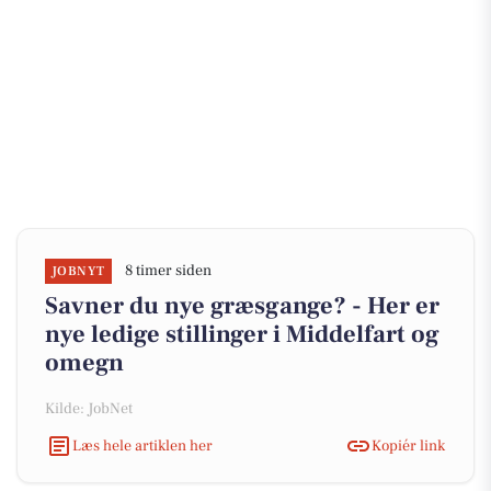
8 timer siden
JOBNYT
Savner du nye græsgange? - Her er
nye ledige stillinger i Middelfart og
omegn
Kilde: JobNet
Læs hele artiklen her
Kopiér link