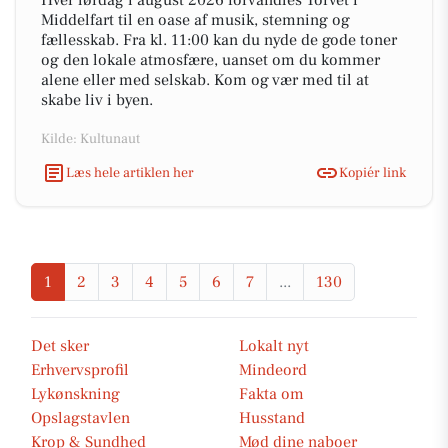
Hver lørdag i august 2026 forvandles Torvet i
Middelfart til en oase af musik, stemning og
fællesskab. Fra kl. 11:00 kan du nyde de gode toner
og den lokale atmosfære, uanset om du kommer
alene eller med selskab. Kom og vær med til at
skabe liv i byen.
Kilde: Kultunaut
Læs hele artiklen her
Kopiér link
1
2
3
4
5
6
7
...
130
Det sker
Lokalt nyt
Erhvervsprofil
Mindeord
Lykønskning
Fakta om
Opslagstavlen
Husstand
Krop & Sundhed
Mød dine naboer