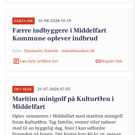
01-08-2026 10:19
FAKTA OM
Færre indbyggere i Middelfart
Kommune oplever indbrud
Kilde:
Danmarks Statistik - statistikbanken.dk
Læs hele artiklen her
Kopiér link
31-07-2026 07:05
DET SKER
Maritim minigolf på KulturØen i
Middelfart
Oplev sommeren i Middelfart med maritim minigolf
foran KulturØen. Tag familie, venner eller naboer
med til en hyggelig dag, hvor I kan udfordre
hinanden på banen. Det koster kun 40 kr. pr. person,