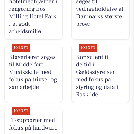
hotelmedhjælper i
søges til
rengøring hos
vedligeholdelse af
Milling Hotel Park
Danmarks største
i et godt
broer
arbejdsmiljø
JOBNYT
JOBNYT
Klaverlærer søges
Konsulent til
til Middelfart
deltid i
Musikskole med
Gældsstyrelsen
fokus på trivsel og
med fokus på
samarbejde
styring og data i
Roskilde
JOBNYT
IT-supporter med
fokus på hardware