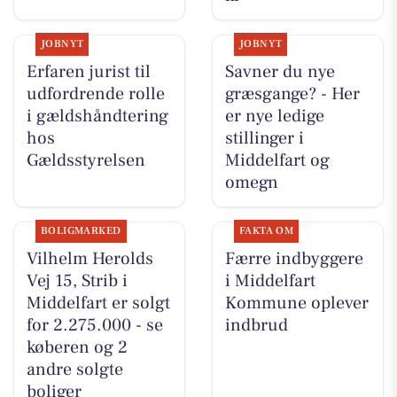
JOBNYT
JOBNYT
Erfaren jurist til
Savner du nye
udfordrende rolle
græsgange? - Her
i gældshåndtering
er nye ledige
hos
stillinger i
Gældsstyrelsen
Middelfart og
omegn
BOLIGMARKED
FAKTA OM
Vilhelm Herolds
Færre indbyggere
Vej 15, Strib i
i Middelfart
Middelfart er solgt
Kommune oplever
for 2.275.000 - se
indbrud
køberen og 2
andre solgte
boliger