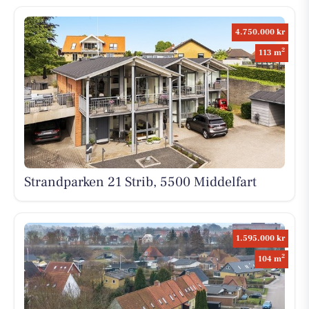
4.750.000 kr
2
113 m
Strandparken 21 Strib, 5500 Middelfart
1.595.000 kr
2
104 m