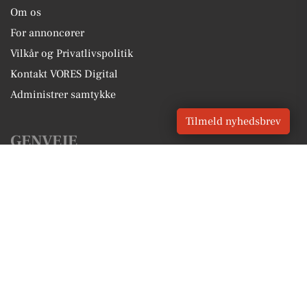
Om os
For annoncører
Vilkår og Privatlivspolitik
Kontakt VORES Digital
Administrer samtykke
Tilmeld nyhedsbrev
GENVEJE
Seneste nyt fra Middelfart
Vores lokale erhverv
Kalenderen for Middelfart
Fakta om Middelfart
Erhvervsartikler
Middelfart Kommune
Få en gratis salgsvurdering