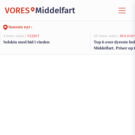
VORES
Middelfart
Seneste nyt ›
4 timer siden |
VEJRET
20 timer siden |
BOLIGM
Solskin med bid i vinden
Top 6 over dyreste boli
Middelfart. Priser op 