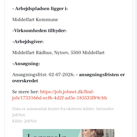
- Arbejdspladsen ligger i:
Middelfart Kommune
-Virksomheden tilbyder:
-Arbejdsgiver:
Middelfart Rådhus, Nytorv, 5500 Middelfart
-Ansøgning:
Ansøgningsfrist: 02-07-2026;
- ansøgningsfristen er
overskredet
Se mere her:
https://job.jobnet.dk/find-
job/1733166d-ecf6-4d2f-ad5e-185535f89cbb
Data er automatisk hentet fra eksterne kilder, herunder
JobNet.
Kilde: JobNet