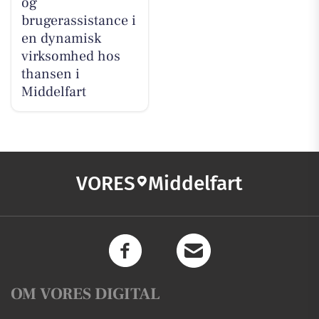
og
brugerassistance i
en dynamisk
virksomhed hos
thansen i
Middelfart
VORES
Middelfart
OM VORES DIGITAL