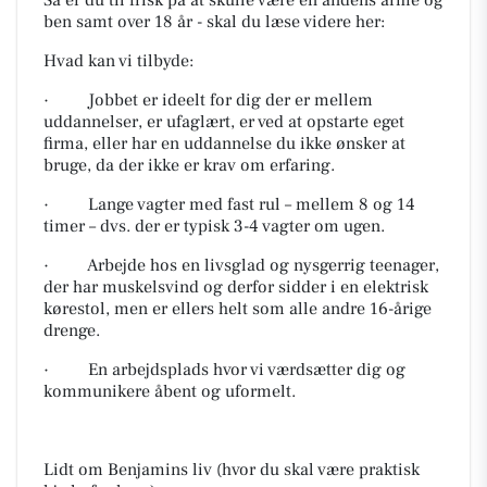
Så er du til frisk på at skulle være en andens arme og
ben samt over 18 år - skal du læse videre her:
Hvad kan vi tilbyde:
· Jobbet er ideelt for dig der er mellem
uddannelser, er ufaglært, er ved at opstarte eget
firma, eller har en uddannelse du ikke ønsker at
bruge, da der ikke er krav om erfaring.
· Lange vagter med fast rul – mellem 8 og 14
timer – dvs. der er typisk 3-4 vagter om ugen.
· Arbejde hos en livsglad og nysgerrig teenager,
der har muskelsvind og derfor sidder i en elektrisk
kørestol, men er ellers helt som alle andre 16-årige
drenge.
· En arbejdsplads hvor vi værdsætter dig og
kommunikere åbent og uformelt.
Lidt om Benjamins liv (hvor du skal være praktisk