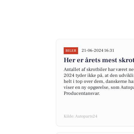
21-06-2024 16:31
BILER
Her er årets mest skr
Antallet af skrotbiler har været n
2024 tyder ikke på, at den udvikl
helt i top over dem, danskerne har
viser en ny opgørelse, som Autopa
Producentansvar.
Kilde: Autoparts24