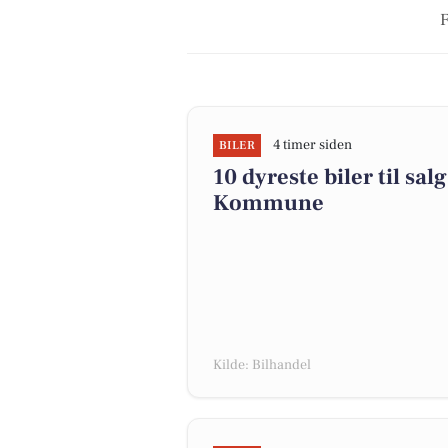
F
4 timer siden
BILER
10 dyreste biler til sa
Kommune
Kilde: Bilhandel