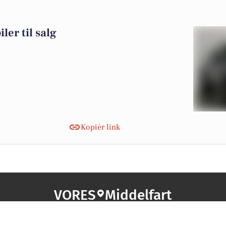
ler til salg
Kopiér link
VORES
Middelfart