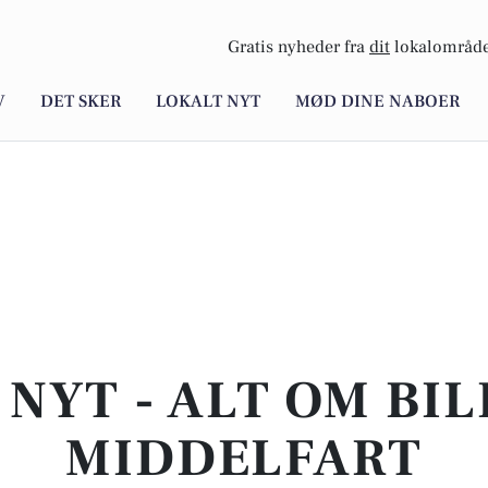
Gratis nyheder fra
dit
lokalområde
V
DET SKER
LOKALT NYT
MØD DINE NABOER
NYT - ALT OM BIL
MIDDELFART