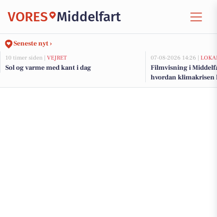
VORES
Middelfart
Seneste nyt ›
10 timer siden |
VEJRET
07-08-2026 14:26 |
LOKA
Sol og varme med kant i dag
Filmvisning i Middelf
hvordan klimakrisen 
mennesker med hand