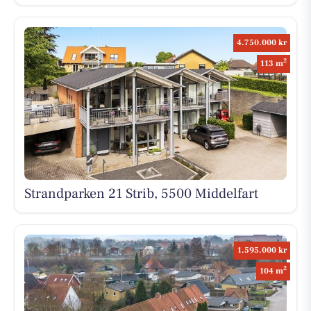
4.750.000 kr
2
113 m
Strandparken 21 Strib, 5500 Middelfart
1.595.000 kr
2
104 m