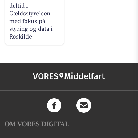
deltid i
Gældsstyrelsen
med fokus på
styring og data i
Roskilde
VORES
Middelfart
OM VORES DIGITAL