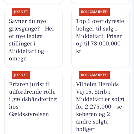
JOBNYT
BOLIGMARKED
Savner du nye
Top 6 over dyreste
græsgange? - Her
boliger til salg i
er nye ledige
Middelfart. Priser
stillinger i
op til 78.000.000
Middelfart og
kr
omegn
JOBNYT
BOLIGMARKED
Erfaren jurist til
Vilhelm Herolds
udfordrende rolle
Vej 15, Strib i
i gældshåndtering
Middelfart er solgt
hos
for 2.275.000 - se
Gældsstyrelsen
køberen og 2
andre solgte
boliger