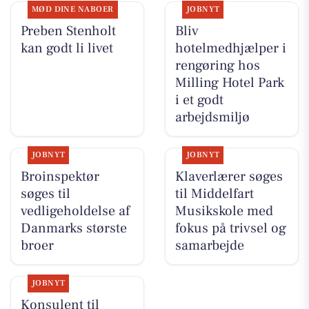
MØD DINE NABOER
JOBNYT
Preben Stenholt
Bliv
kan godt li livet
hotelmedhjælper i
rengøring hos
Milling Hotel Park
i et godt
arbejdsmiljø
JOBNYT
JOBNYT
Broinspektør
Klaverlærer søges
søges til
til Middelfart
vedligeholdelse af
Musikskole med
Danmarks største
fokus på trivsel og
broer
samarbejde
JOBNYT
Konsulent til