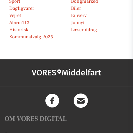
Sport
Boligmarked
Dagligvarer
Biler
Vejret
Erhverv
Alarm112
Jobnyt
Historisk
Læserbidrag
Kommunalvalg 2025
VORES
Middelfart
OM VORES DIGITAL