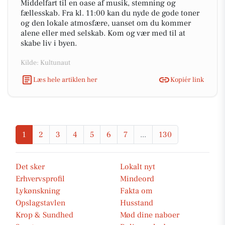
Middelfart til en oase af musik, stemning og
fællesskab. Fra kl. 11:00 kan du nyde de gode toner
og den lokale atmosfære, uanset om du kommer
alene eller med selskab. Kom og vær med til at
skabe liv i byen.
Kilde: Kultunaut
Læs hele artiklen her
Kopiér link
1
2
3
4
5
6
7
...
130
Det sker
Lokalt nyt
Erhvervsprofil
Mindeord
Lykønskning
Fakta om
Opslagstavlen
Husstand
Krop & Sundhed
Mød dine naboer