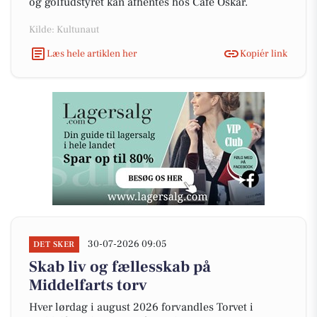
og golfudstyret kan afhentes hos Café Oskar.
Kilde: Kultunaut
Læs hele artiklen her
Kopiér link
30-07-2026 09:05
DET SKER
Skab liv og fællesskab på
Middelfarts torv
Hver lørdag i august 2026 forvandles Torvet i