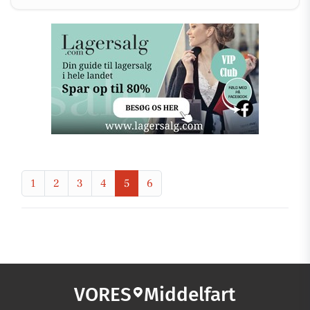
1
2
3
4
5
6
VORES
Middelfart