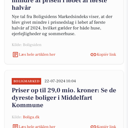
mindre af prisen i løbet af første
halvår
Nye tal fra Boligsidens Markedsindeks viser, at der
blev givet mindre i prisnedslag i løbet af første
halvår af 2024, hvilket gælder for både huse,
ejerlejligheder og sommerhuse.
Kilde: Boligsiden
Læs hele artiklen her
Kopiér link
22-07-2024 10:04
BOLIGMARKED
Priser op til 29,0 mio. kroner: Se de
dyreste boliger i Middelfart
Kommune
Kilde:
Boliga.dk
Læs hele artiklen her
Kopiér link