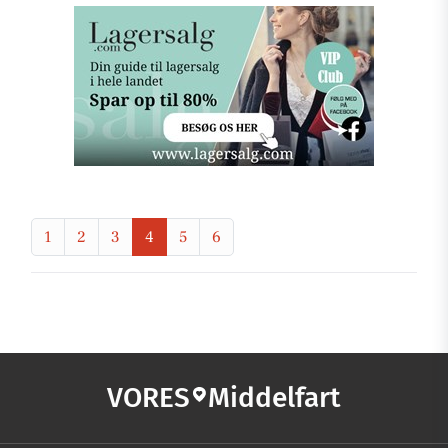
1
2
3
4
5
6
VORES
Middelfart