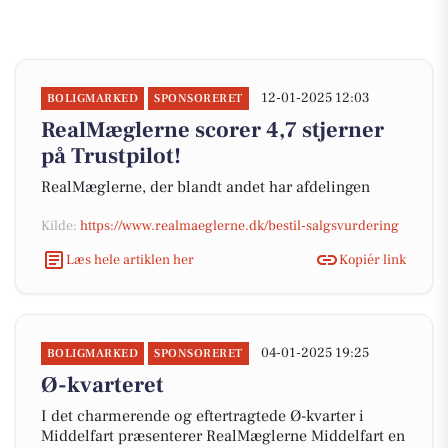
12-01-2025 12:03
BOLIGMARKED
SPONSORERET
RealMæglerne scorer 4,7 stjerner
på Trustpilot!
RealMæglerne, der blandt andet har afdelingen
Kilde:
https://www.realmaeglerne.dk/bestil-salgsvurdering
Læs hele artiklen her
Kopiér link
04-01-2025 19:25
BOLIGMARKED
SPONSORERET
Ø-kvarteret
I det charmerende og eftertragtede Ø-kvarter i
Middelfart præsenterer RealMæglerne Middelfart en