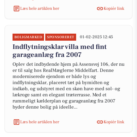
Læs hele artiklen her
Kopiér link
01-02-2025 12:45
BOLIGMARKED
SPONSORERET
Indflytningsklar villa med fint
garageanlæg fra 2007
Oplev det indbydende hjem på Assensvej 106, der nu
er til salg hos RealMæglerne Middelfart. Denne
moderniserede ejendom er både lys og
indflytningsklar, placeret tæt på bymidten og
indkøb, og udstyret med en skøn have med sol- og
lækroge samt en elegant træterrasse. Med et
rummeligt kælderplan og garageanlæg fra 2007
byder denne bolig på ideelle...
Læs hele artiklen her
Kopiér link