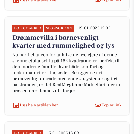
Læs hele artiklen her
Kopiér link
19-01-2025 19:35
BOLIGMARKED
SPONSORERET
Drømmevilla i børnevenligt
kvarter med rummelighed og lys
Nu har I chancen for at blive de nye ejere af denne
skønne etplansvilla på 152 kvadratmeter, perfekt til
den moderne familie, hvor både komfort og
funktionalitet er i højsædet. Beliggende i et
børnevenligt område med gode stisystemer og tæt
på stranden, er det RealMæglerne Middelfart, der nu
præsenterer denne villa for jer.
Læs hele artiklen her
Kopiér link
15-01-2025 13:09
BOLIGMARKED