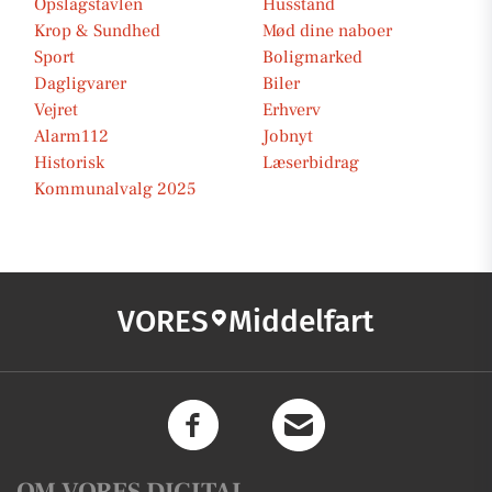
Opslagstavlen
Husstand
Krop & Sundhed
Mød dine naboer
Sport
Boligmarked
Dagligvarer
Biler
Vejret
Erhverv
Alarm112
Jobnyt
Historisk
Læserbidrag
Kommunalvalg 2025
VORES
Middelfart