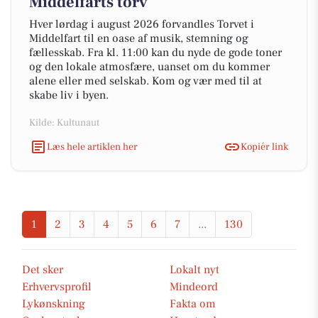
Middelfarts torv
Hver lørdag i august 2026 forvandles Torvet i
Middelfart til en oase af musik, stemning og
fællesskab. Fra kl. 11:00 kan du nyde de gode toner
og den lokale atmosfære, uanset om du kommer
alene eller med selskab. Kom og vær med til at
skabe liv i byen.
Kilde: Kultunaut
Læs hele artiklen her
Kopiér link
1
2
3
4
5
6
7
...
130
Det sker
Lokalt nyt
Erhvervsprofil
Mindeord
Lykønskning
Fakta om