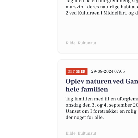
Tag med på en uforglemmelig sejl
marsvin i deres naturlige habitat
2 ved Kulturøen i Middelfart, og d
Kilde: Kultunaut
29-08-2024 07:05
DET SKER
Oplev naturen ved Gam
hele familien
Tag familien med til en uforglem
onsdag den 3. og 4. september 20
Uanset om I foretrækker en rolig 
der noget for alle.
Kilde: Kultunaut