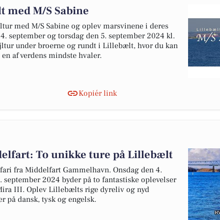
lt med M/S Sabine
ltur med M/S Sabine og oplev marsvinene i deres
 4. september og torsdag den 5. september 2024 kl.
jltur under broerne og rundt i Lillebælt, hvor du kan
 en af verdens mindste hvaler.
Kopiér link
elfart: To unikke ture på Lillebælt
ari fra Middelfart Gammelhavn. Onsdag den 4.
 september 2024 byder på to fantastiske oplevelser
a III. Oplev Lillebælts rige dyreliv og nyd
r på dansk, tysk og engelsk.