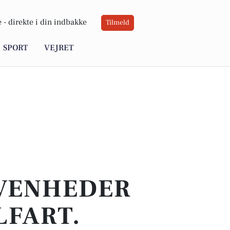
 -
direkte i din indbakke
Tilmeld
SPORT
VEJRET
IVENHEDER
LFART.