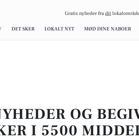
Gratis nyheder fra
dit
lokalområde
V
DET SKER
LOKALT NYT
MØD DINE NABOER
NYHEDER OG BEG
KER I 5500 MIDDE