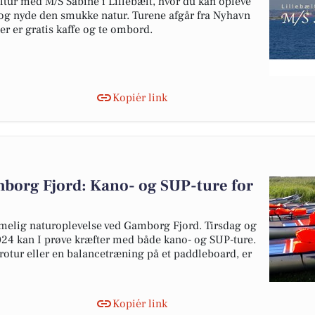
tur med M/S Sabine i Lillebælt, hvor du kan opleve
 og nyde den smukke natur. Turene afgår fra Nyhavn
er er gratis kaffe og te ombord.
Kopiér link
borg Fjord: Kano- og SUP-ture for
melig naturoplevelse ved Gamborg Fjord. Tirsdag og
24 kan I prøve kræfter med både kano- og SUP-ture.
rotur eller en balancetræning på et paddleboard, er
Kopiér link