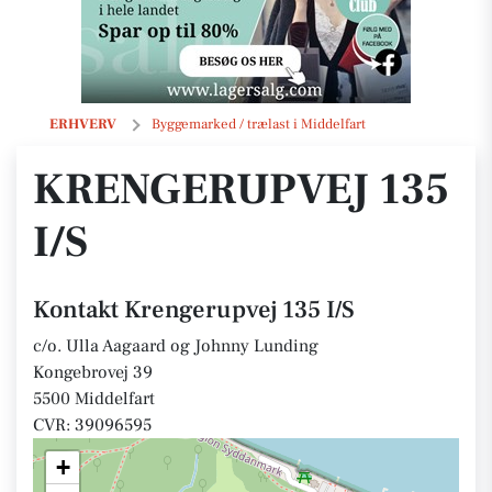
Krengerupvej 135 I/S
ERHVERV
Byggemarked / trælast i Middelfart
KRENGERUPVEJ 135
I/S
Kontakt Krengerupvej 135 I/S
c/o. Ulla Aagaard og Johnny Lunding
Kongebrovej 39
5500 Middelfart
CVR: 39096595
+