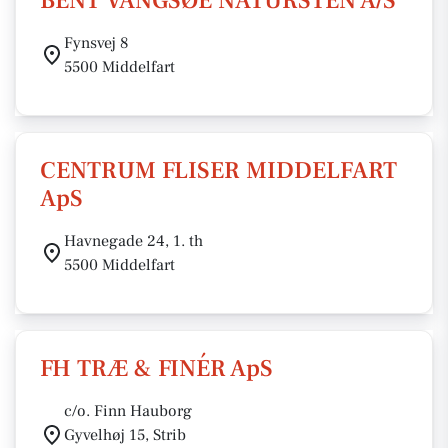
BENT VANGSØE NATURSTEN A/S
Fynsvej 8
5500 Middelfart
CENTRUM FLISER MIDDELFART
ApS
Havnegade 24, 1. th
5500 Middelfart
FH TRÆ & FINÉR ApS
c/o. Finn Hauborg
Gyvelhøj 15, Strib