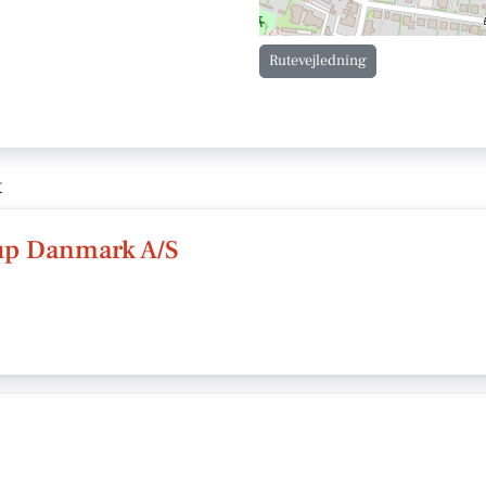
Rutevejledning
t
up Danmark A/S