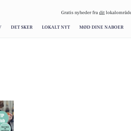
Gratis nyheder fra
dit
lokalområde
V
DET SKER
LOKALT NYT
MØD DINE NABOER