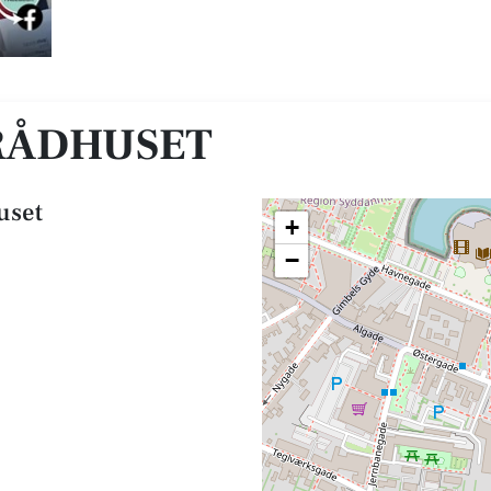
RÅDHUSET
uset
+
−