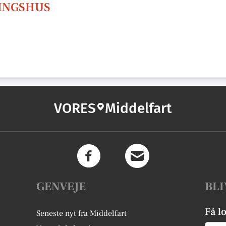
INGSHUS
VORES
Middelfart
GENVEJE
BLI
Få l
Seneste nyt fra Middelfart