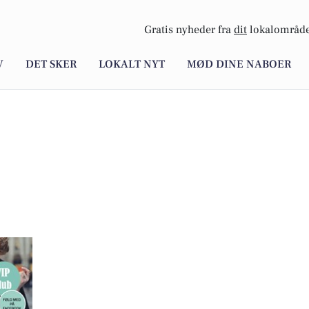
Gratis nyheder fra
dit
lokalområde
V
DET SKER
LOKALT NYT
MØD DINE NABOER