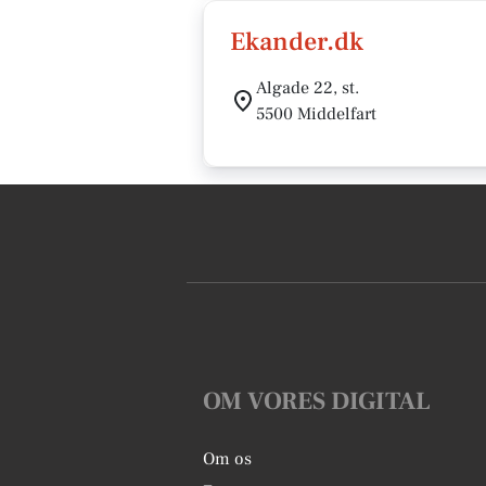
Ekander.dk
Algade 22, st.
5500 Middelfart
OM VORES DIGITAL
Om os