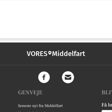
VORES
Middelfart
GENVEJE
BLI
Få l
Seneste nyt fra Middelfart