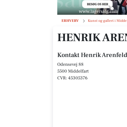
Henrik Arenfeldt Thuesen
ERHVERV
Kunst og galleri i Middel
HENRIK ARE
Kontakt Henrik Arenfel
Odensevej 88
5500 Middelfart
CVR: 45305376