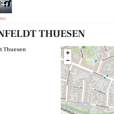
fart
NFELDT THUESEN
dt Thuesen
+
−