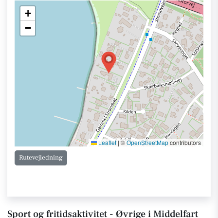
+
−
Leaflet
|
©
OpenStreetMap
contributors
Rutevejledning
Sport og fritidsaktivitet - Øvrige i Middelfart