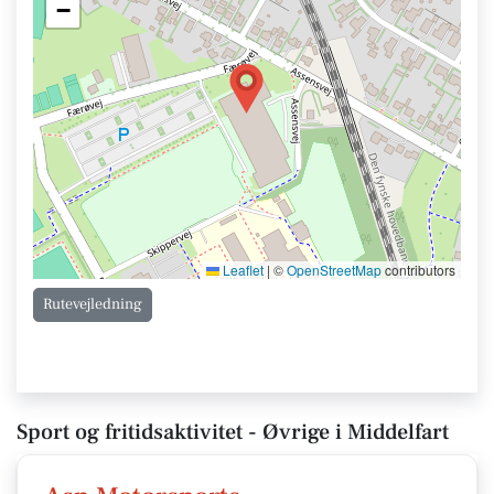
−
Leaflet
|
©
OpenStreetMap
contributors
Rutevejledning
Sport og fritidsaktivitet - Øvrige i Middelfart