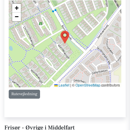
+
−
Leaflet
|
©
OpenStreetMap
contributors
Rutevejledning
Frisør - Øvrige i Middelfart