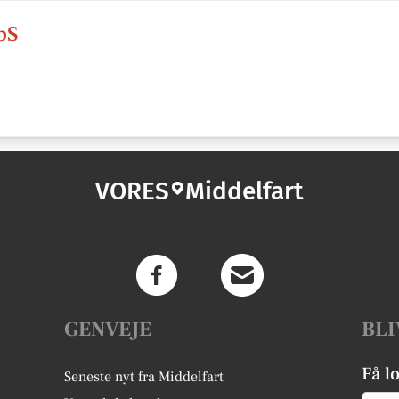
pS
VORES
Middelfart
GENVEJE
BLI
Få l
Seneste nyt fra Middelfart