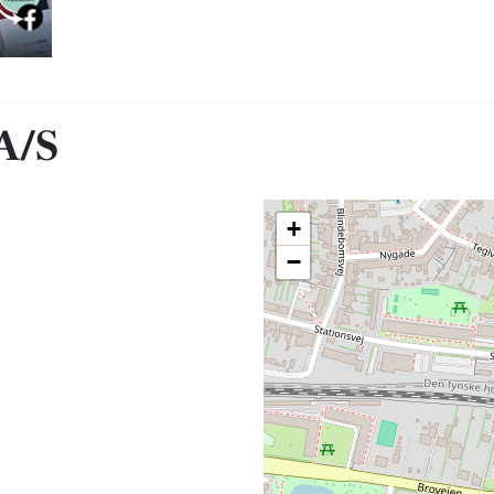
A/S
+
−