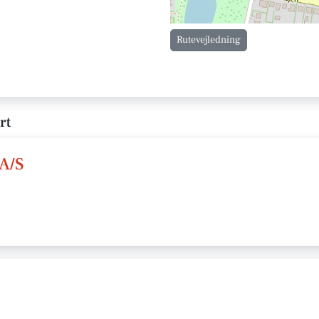
Rutevejledning
rt
A/S