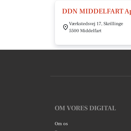
DDN MIDDELFART A
Værkstedsvej 17, Skrillinge
5500 Middelfart
OM VORES DIGITAL
Om os