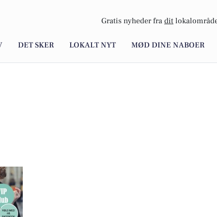
Gratis nyheder fra
dit
lokalområde
V
DET SKER
LOKALT NYT
MØD DINE NABOER