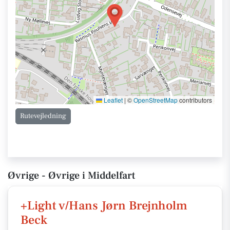
Leaflet
|
©
OpenStreetMap
contributors
Rutevejledning
Øvrige - Øvrige i Middelfart
+Light v/Hans Jørn Brejnholm
Beck