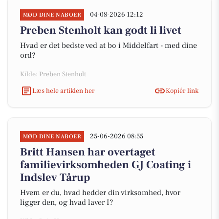
04-08-2026 12:12
MØD DINE NABOER
Preben Stenholt kan godt li livet
Hvad er det bedste ved at bo i Middelfart - med dine
ord?
Kilde: Preben Stenholt
Læs hele artiklen her
Kopiér link
25-06-2026 08:55
MØD DINE NABOER
Britt Hansen har overtaget
familievirksomheden GJ Coating i
Indslev Tårup
Hvem er du, hvad hedder din virksomhed, hvor
ligger den, og hvad laver I?