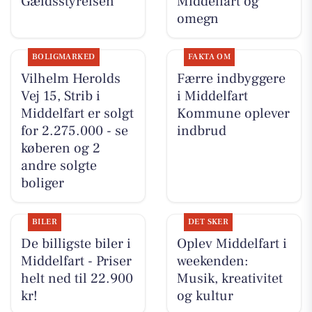
Gældsstyrelsen
Middelfart og
omegn
BOLIGMARKED
FAKTA OM
Vilhelm Herolds
Færre indbyggere
Vej 15, Strib i
i Middelfart
Middelfart er solgt
Kommune oplever
for 2.275.000 - se
indbrud
køberen og 2
andre solgte
boliger
BILER
DET SKER
De billigste biler i
Oplev Middelfart i
Middelfart - Priser
weekenden:
helt ned til 22.900
Musik, kreativitet
kr!
og kultur