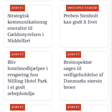
JOBNYT
MØD DINE NABOER
Strategisk
Preben Stenholt
kommunikationsg
kan godt li livet
eneralist til
Gældsstyrelsen i
Middelfart
JOBNYT
JOBNYT
Bliv
Broinspektør
hotelmedhjælper i
søges til
rengøring hos
vedligeholdelse af
Milling Hotel Park
Danmarks største
i et godt
broer
arbejdsmiljø
JOBNYT
JOBNYT