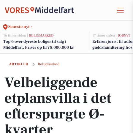
VORES
Middelfart
Seneste nyt ›
16 timer siden |
BOLIGMARKED
17 timer siden |
JOBNYT
Top 6 over dyreste boliger til salg i
Erfaren jurist til udfo
Middelfart. Priser op til 78.000.000 kr
gældshåndtering hos
Velbeliggende etplansvilla i det efterspurgte Ø-kvarter
ARTIKLER
Boligmarked
Velbeliggende
etplansvilla i det
efterspurgte Ø-
kvarter