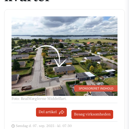
Foto: RealMæglerne Middelfart
.
Del artikel
Besøg virksomheden
Søndag d. 07. sep. 2025 - kl. 07:30