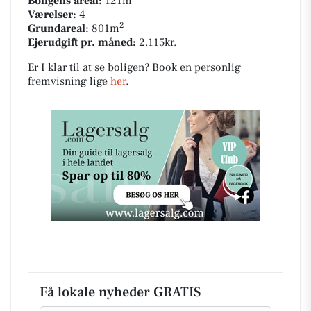
Boligens areal:
121m
Værelser:
4
2
Grundareal:
801m
Ejerudgift pr. måned:
2.115kr.
Er I klar til at se boligen? Book en personlig
fremvisning lige
her
.
Få lokale nyheder GRATIS