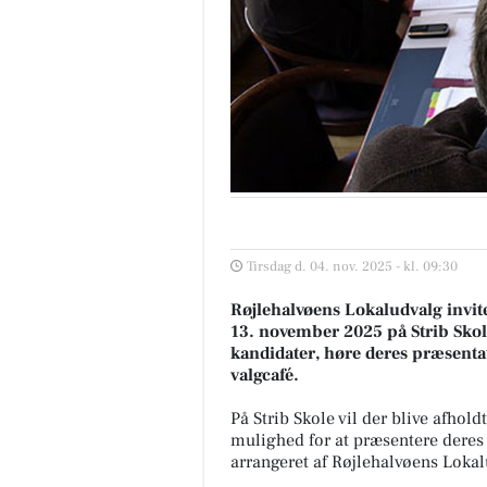
Tirsdag d. 04. nov. 2025 - kl. 09:30
Røjlehalvøens Lokaludvalg invit
13. november 2025 på Strib Skol
kandidater, høre deres præsentat
valgcafé.
På Strib Skole vil der blive afhol
mulighed for at præsentere deres 
arrangeret af Røjlehalvøens Lokal