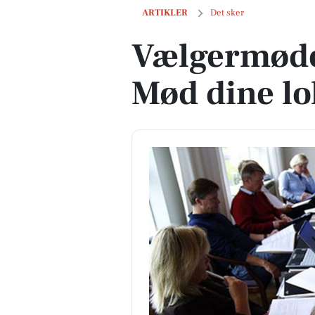
Vælgermøde på Strib Skole: Mød dine l
ARTIKLER
Det sker
Vælgermøde 
Mød dine lo