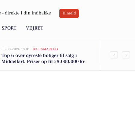
 -
direkte i din indbakke
Tilmeld
SPORT
VEJRET
05-08-2026 13:01 |
BOLIGMARKED
05-08-2026 11:43
‹
›
Top 6 over dyreste boliger til salg i
Erfaren juris
Middelfart. Priser op til 78.000.000 kr
gældshåndte