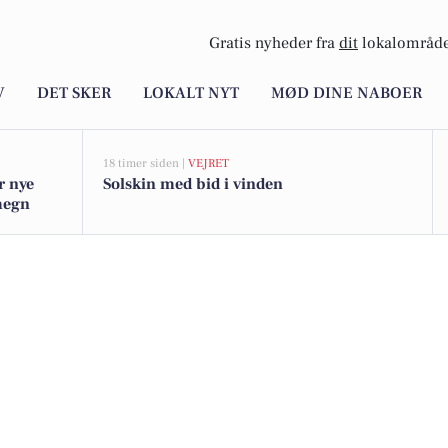
Gratis nyheder fra
dit
lokalområde
V
DET SKER
LOKALT NYT
MØD DINE NABOER
18 timer siden |
VEJRET
r nye
Solskin med bid i vinden
omegn