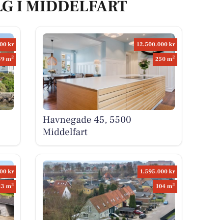
LG I MIDDELFART
00 kr
12.500.000 kr
2
2
39 m
250 m
Havnegade 45, 5500
Middelfart
00 kr
1.595.000 kr
2
2
13 m
104 m