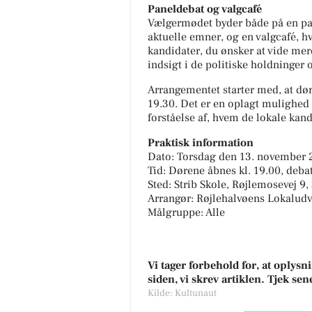
Paneldebat og valgcafé
Vælgermødet byder både på en pan
aktuelle emner, og en valgcafé, h
kandidater, du ønsker at vide mer
indsigt i de politiske holdninger
Arrangementet starter med, at dør
19.30. Det er en oplagt mulighed f
forståelse af, hvem de lokale kandi
Praktisk information
Dato: Torsdag den 13. november 
Tid: Dørene åbnes kl. 19.00, debat
Sted: Strib Skole, Røjlemosevej 9,
Arrangør: Røjlehalvøens Lokalud
Målgruppe: Alle
Vi tager forbehold for, at oply
siden, vi skrev artiklen. Tjek se
Kilde: Kultunaut