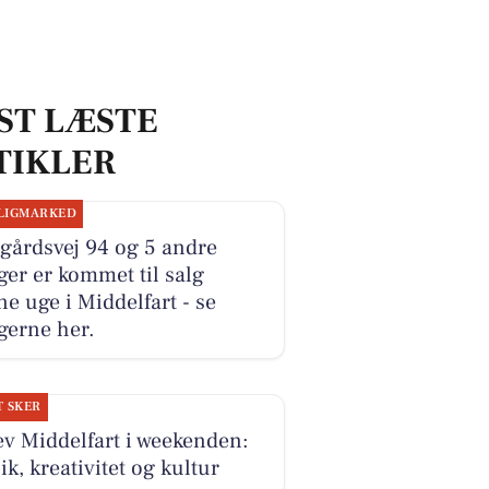
ST LÆSTE
TIKLER
LIGMARKED
gårdsvej 94 og 5 andre
ger er kommet til salg
e uge i Middelfart - se
gerne her.
T SKER
v Middelfart i weekenden:
k, kreativitet og kultur