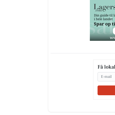
Få loka
Email