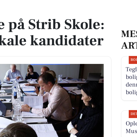
okale kandidater
på Strib Skole:
ME
kale kandidater
AR
BO
Tegl
boli
denn
boli
DE
Ople
Musi