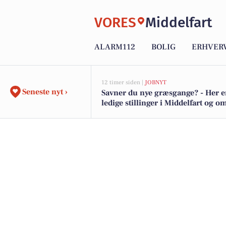
VORES
Middelfart
ALARM112
BOLIG
ERHVER
12 timer siden |
JOBNYT
Seneste nyt ›
Savner du nye græsgange? - Her e
ledige stillinger i Middelfart og 