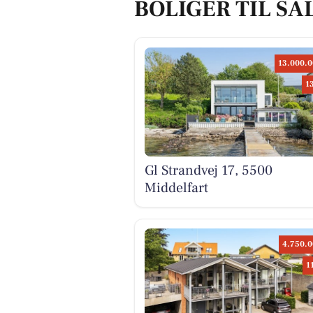
BOLIGER TIL SA
13.000.0
1
Gl Strandvej 17, 5500
Middelfart
4.750.0
1