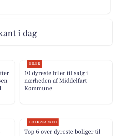
kant i dag
BILER
tter
10 dyreste biler til salg i
sen
nærheden af Middelfart
d
Kommune
BOLIGMARKED
-
Top 6 over dyreste boliger til