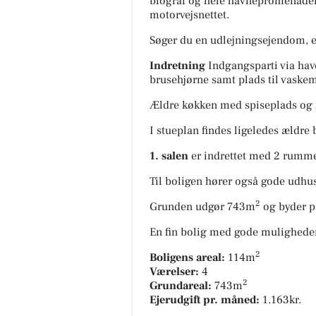
biograf og hele havnepromenaden. 
motorvejsnettet.
Søger du en udlejningsejendom, e
Indretning
Indgangsparti via hav
brusehjørne samt plads til vaske
Ældre køkken med spiseplads og 
I stueplan findes ligeledes ældre
1. salen
er indrettet med 2 rummel
Til boligen hører også gode udhu
2
Grunden udgør 743m
og byder p
En fin bolig med gode muligheder 
2
Boligens areal:
114m
Værelser:
4
2
Grundareal:
743m
Ejerudgift pr. måned:
1.163kr.