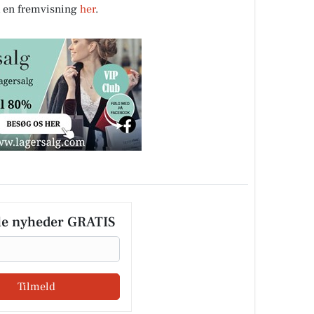
ok en fremvisning
her
.
le nyheder GRATIS
Tilmeld