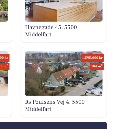
Havnegade 45, 5500
Middelfart
00 kr
1.595.000 kr
2
2
13 m
104 m
Rs Poulsens Vej 4, 5500
Middelfart