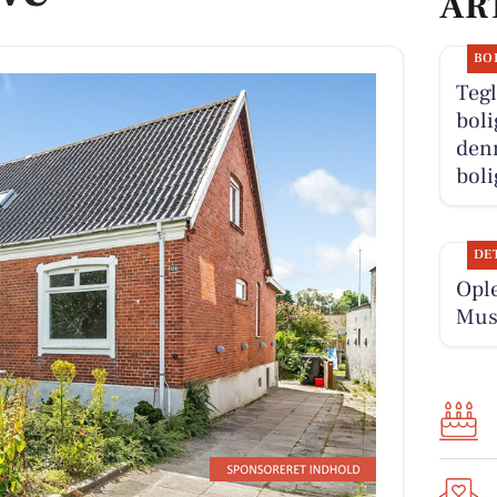
AR
BO
Tegl
boli
denn
boli
DE
Ople
Musi