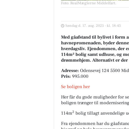
Foto: RealMæglerne Middelfart
.
Søndag d. 17. aug. 2025 - kl. 18:45
Med gåafstand til bylivet i form 
havnepromenaden, byder denne 
hverdagsliv. Ejendommen, der er 
114m² bolig samt udhuse, og med
drømmehjem. Alternativt er der 
Adresse:
Odensevej 124 5500 Mid
Pris:
995.000
Se boligen her
Her får du gode muligheder for s
boligen trænger til modernisering
2
114m
bolig tillagt anvendelige 
Fra ejendommen har du gåafstand 