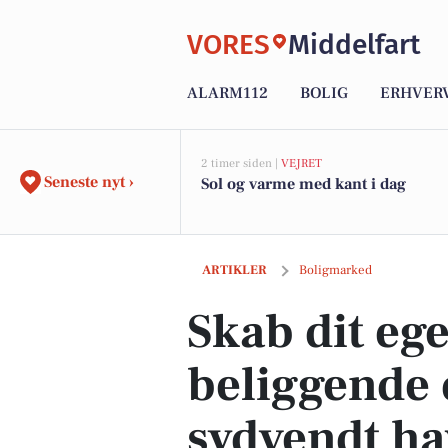
VORES
Middelfart
ALARM112
BOLIG
ERHVER
2 timer siden |
VEJRET
Seneste nyt ›
Sol og varme med kant i dag
Skab dit eget hjem - Centralt beligge
ARTIKLER
Boligmarked
Skab dit ege
beliggende
sydvendt ha