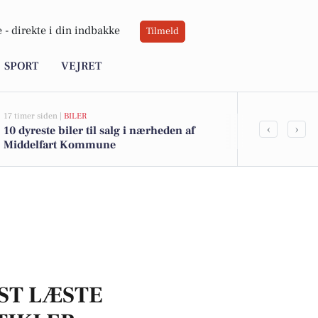
 -
direkte i din indbakke
Tilmeld
SPORT
VEJRET
17 timer siden |
BILER
20 timer siden |
‹
›
10 dyreste biler til salg i nærheden af
Savner du ny
Middelfart Kommune
ledige stilli
ST LÆSTE