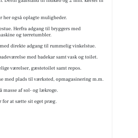
Dertil gåafstand til indkøb og 2 min. kørsel til
r her også oplagte muligheder.
estue. Herfra adgang til bryggers med
maskine og tørretumbler.
med direkte adgang til rummelig vinkelstue.
 badeværelse med badekar samt vask og toilet.
ige værelser, gæstetoilet samt repos.
se med plads til værksted, opmagasinering m.m.
å masse af sol- og lækroge.
for at sætte sit eget præg.