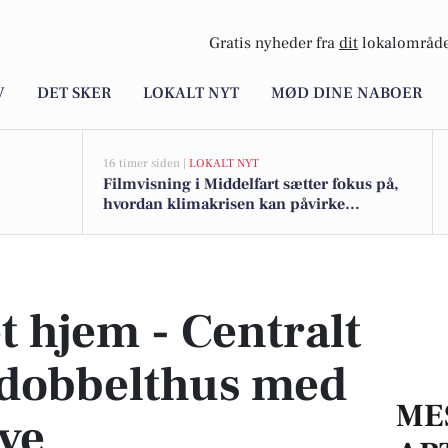
Gratis nyheder fra
dit
lokalområde
V
DET SKER
LOKALT NYT
MØD DINE NABOER
16 timer siden |
LOKALT NYT
Filmvisning i Middelfart sætter fokus på,
hvordan klimakrisen kan påvirke
mennesker med handicap
nde dobbelthus med sydvendt have
t hjem - Centralt
 dobbelthus med
ME
ve