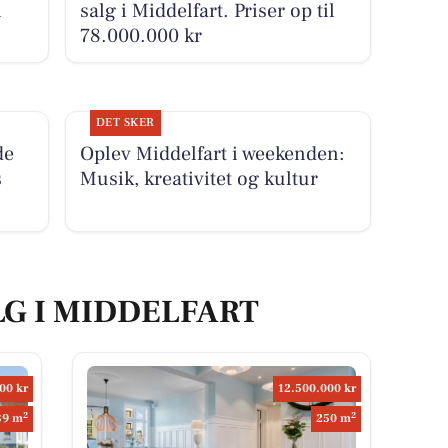
i
salg i Middelfart. Priser op til
78.000.000 kr
DET SKER
de
Oplev Middelfart i weekenden:
s
Musik, kreativitet og kultur
LG I MIDDELFART
00 kr
12.500.000 kr
2
2
39 m
250 m