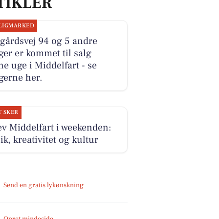
TIKLER
LIGMARKED
gårdsvej 94 og 5 andre
ger er kommet til salg
e uge i Middelfart - se
gerne her.
T SKER
v Middelfart i weekenden:
k, kreativitet og kultur
Send en gratis lykønskning
Opret mindeside