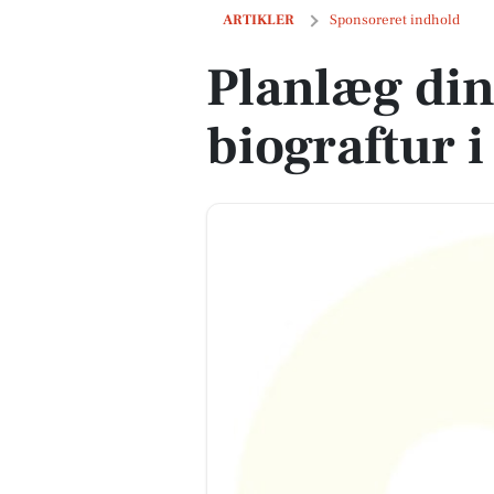
Planlæg din næste biograftur i Odense
ARTIKLER
Sponsoreret indhold
Planlæg din
biograftur 