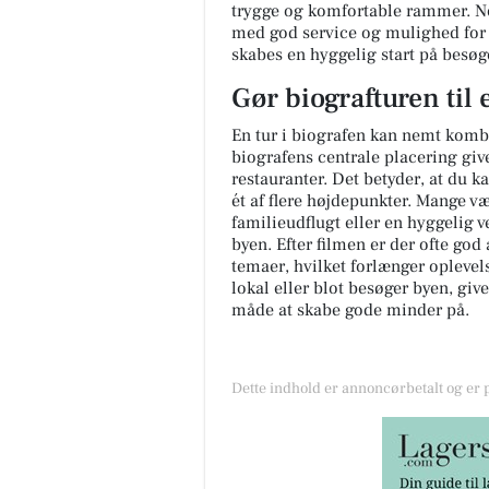
trygge og komfortable rammer. No
med god service og mulighed for a
skabes en hyggelig start på besøg
Gør biografturen til
En tur i biografen kan nemt komb
biografens centrale placering giv
restauranter. Det betyder, at du k
ét af flere højdepunkter. Mange væl
familieudflugt eller en hyggelig v
byen. Efter filmen er der ofte god
temaer, hvilket forlænger opleve
lokal eller blot besøger byen, giv
måde at skabe gode minder på.
Dette indhold er annoncørbetalt og er