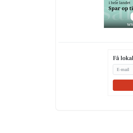
Få loka
Email