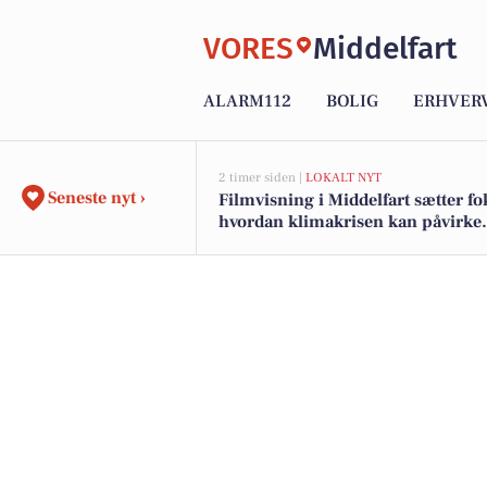
VORES
Middelfart
ALARM112
BOLIG
ERHVER
2 timer siden |
LOKALT NYT
Seneste nyt ›
Filmvisning i Middelfart sætter fo
hvordan klimakrisen kan påvirke
mennesker med handicap