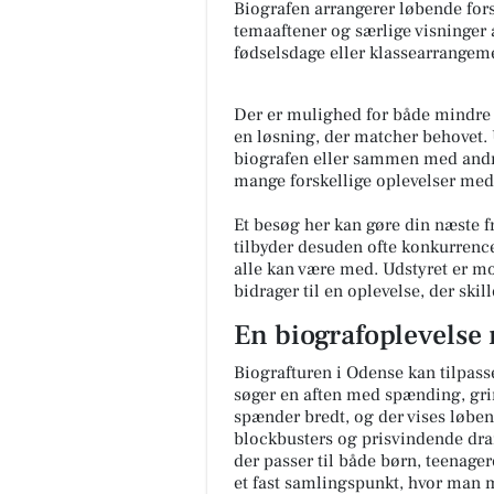
Biografen arrangerer løbende fors
temaaftener og særlige visninger 
fødselsdage eller klassearrangem
Der er mulighed for både mindre o
en løsning, der matcher behovet. 
biografen eller sammen med andre
mange forskellige oplevelser med
Et besøg her kan gøre din næste fr
tilbyder desuden ofte konkurrence
alle kan være med. Udstyret er m
bidrager til en oplevelse, der skil
En biografoplevelse 
Biografturen i Odense kan tilpas
søger en aften med spænding, grin 
spænder bredt, og der vises løben
blockbusters og prisvindende dram
der passer til både børn, teenage
et fast samlingspunkt, hvor man m