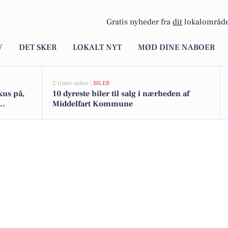
Gratis nyheder fra
dit
lokalområde
V
DET SKER
LOKALT NYT
MØD DINE NABOER
2 timer siden |
BILER
kus på,
10 dyreste biler til salg i nærheden af
Middelfart Kommune