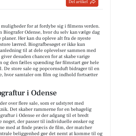
Del artikel
muligheder for at fordybe sig i filmens verden.
lm Biografer Odense, hvor du selv kan vælge dag
e planer. Her kan du opleve alt fra de nyeste
 store lærred. Biografbesøget er ikke kun
 anledning til at dele oplevelser sammen med
r giver desuden chancen for at skabe varige
 og den fælles spænding før filmstart gør hele
. De store sale og popcornsduft bidrager til en
, hvor samtaler om film og indhold fortsætter
graftur i Odense
er over flere sale, som er udstyret med
nik. Det skaber rammerne for en behagelig
iograftur i Odense er der adgang til et bredt
nde noget, der passer til individuelle ønsker og
rne med at finde præcis de film, der matcher
entrale beliggenhed gør det nemt at komme til og