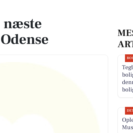
 næste
ME
i Odense
AR
BO
Tegl
boli
denn
boli
DE
Ople
Musi