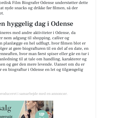
rdisk Film Biografer Odense understøtter dette
t nyde snacks og drikke før filmen, så der
et.
 en hyggelig dag i Odense
ineres med andre aktiviteter i Odense, da
er nem adgang til shopping, caféer og
an planlægge en hel udflugt, hvor filmen blot er
ger at gøre biografturen til en del af en date, en
enneaften, hvor man først spiser eller går en tur i
 anledning til at tale om handling, karakterer og
lsen og gør den mere levende. Uanset om du er
er en biograftur i Odense en let og tilgængelig
 produceret i samarbejde med en annoncør.