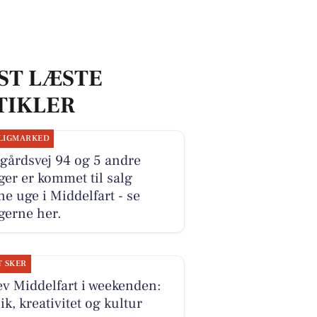
ST LÆSTE
TIKLER
LIGMARKED
gårdsvej 94 og 5 andre
ger er kommet til salg
e uge i Middelfart - se
gerne her.
T SKER
v Middelfart i weekenden:
k, kreativitet og kultur