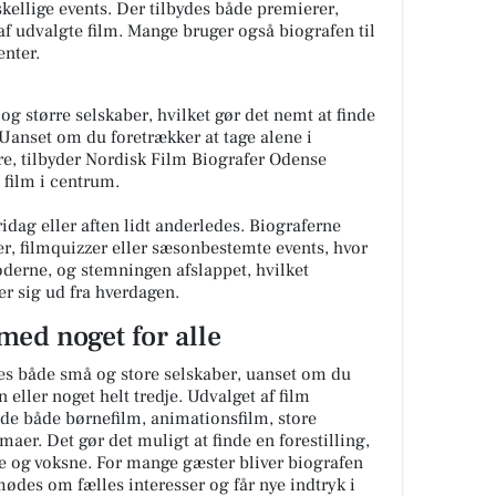
kellige events. Der tilbydes både premierer,
af udvalgte film. Mange bruger også biografen til
enter.
g større selskaber, hvilket gør det nemt at finde
Uanset om du foretrækker at tage alene i
, tilbyder Nordisk Film Biografer Odense
 film i centrum.
idag eller aften lidt anderledes. Biograferne
r, filmquizzer eller sæsonbestemte events, hvor
oderne, og stemningen afslappet, hvilket
ler sig ud fra hverdagen.
med noget for alle
ses både små og store selskaber, uanset om du
eller noget helt tredje. Udvalget af film
de både børnefilm, animationsfilm, store
aer. Det gør det muligt at finde en forestilling,
re og voksne. For mange gæster bliver biografen
ødes om fælles interesser og får nye indtryk i