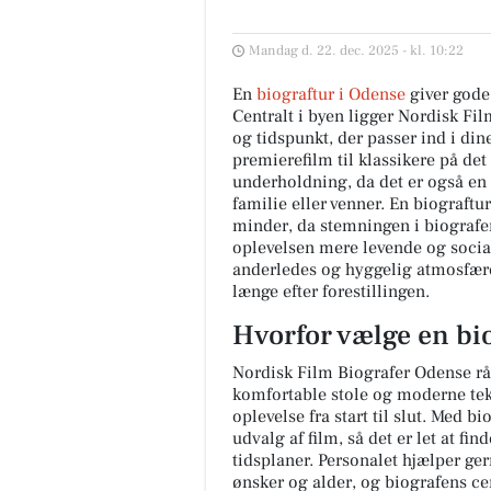
Mandag d. 22. dec. 2025 - kl. 10:22
En
biograftur i Odense
giver gode 
Centralt i byen ligger Nordisk Fi
og tidspunkt, der passer ind i din
premierefilm til klassikere på det
underholdning, da det er også en
familie eller venner. En biograftu
minder, da stemningen i biografen
oplevelsen mere levende og social
anderledes og hyggelig atmosfære
længe efter forestillingen.
Hvorfor vælge en bio
Nordisk Film Biografer Odense råd
komfortable stole og moderne tek
oplevelse fra start til slut. Med b
udvalg af film, så det er let at fi
tidsplaner. Personalet hjælper ge
ønsker og alder, og biografens c