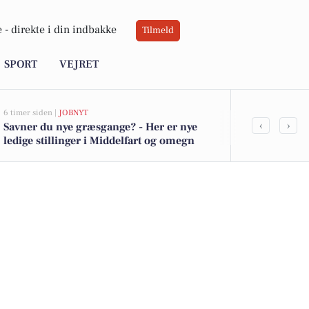
 -
direkte i din indbakke
Tilmeld
SPORT
VEJRET
6 timer siden |
JOBNYT
11 timer siden |
V
‹
›
Savner du nye græsgange? - Her er nye
Sol på progr
ledige stillinger i Middelfart og omegn
blive