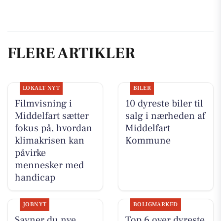
FLERE ARTIKLER
LOKALT NYT
BILER
Filmvisning i
10 dyreste biler til
Middelfart sætter
salg i nærheden af
fokus på, hvordan
Middelfart
klimakrisen kan
Kommune
påvirke
mennesker med
handicap
JOBNYT
BOLIGMARKED
Savner du nye
Top 6 over dyreste