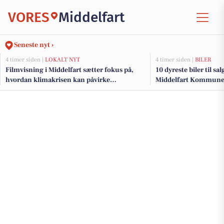
VORES
Middelfart
Seneste nyt ›
4 timer siden |
LOKALT NYT
4 timer siden |
BILER
Filmvisning i Middelfart sætter fokus på,
10 dyreste biler til sa
hvordan klimakrisen kan påvirke
Middelfart Kommun
mennesker med handicap