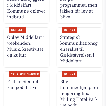
i Middelfart
programmet, men
Kommune oplever
jakken får lov at
indbrud
blive
DET SKER
JOBNYT
Oplev Middelfart i
Strategisk
weekenden:
kommunikationsg
Musik, kreativitet
eneralist til
og kultur
Gældsstyrelsen i
Middelfart
MØD DINE NABOER
JOBNYT
Preben Stenholt
Bliv
kan godt li livet
hotelmedhjælper i
rengøring hos
Milling Hotel Park
i et godt