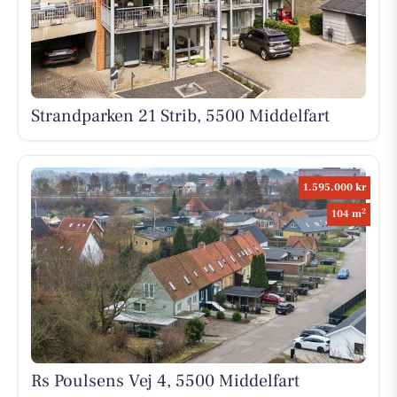
Strandparken 21 Strib, 5500 Middelfart
1.595.000 kr
2
104 m
Rs Poulsens Vej 4, 5500 Middelfart