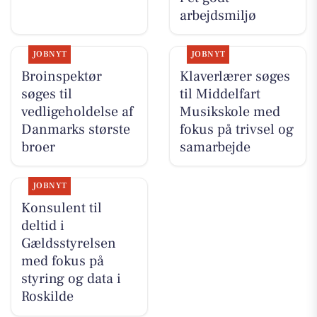
arbejdsmiljø
JOBNYT
JOBNYT
Broinspektør
Klaverlærer søges
søges til
til Middelfart
vedligeholdelse af
Musikskole med
Danmarks største
fokus på trivsel og
broer
samarbejde
JOBNYT
Konsulent til
deltid i
Gældsstyrelsen
med fokus på
styring og data i
Roskilde