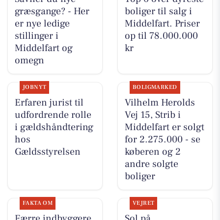
græsgange? - Her
boliger til salg i
er nye ledige
Middelfart. Priser
stillinger i
op til 78.000.000
Middelfart og
kr
omegn
JOBNYT
BOLIGMARKED
Erfaren jurist til
Vilhelm Herolds
udfordrende rolle
Vej 15, Strib i
i gældshåndtering
Middelfart er solgt
hos
for 2.275.000 - se
Gældsstyrelsen
køberen og 2
andre solgte
boliger
FAKTA OM
VEJRET
Færre indbyggere
Sol på