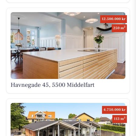
12.500.000 kr
2
250 m
Havnegade 45, 5500 Middelfart
4.750.000 kr
2
113 m