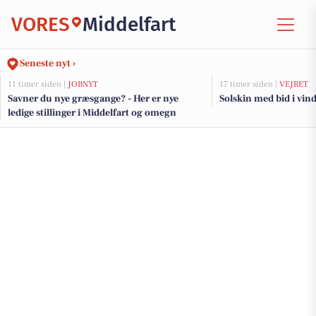
VORES
Middelfart
Seneste nyt ›
11 timer siden |
JOBNYT
17 timer siden |
VEJRET
Savner du nye græsgange? - Her er nye
Solskin med bid i vin
ledige stillinger i Middelfart og omegn