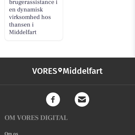
brugerassistance i
en dynamisk
virksomhed hos
thansen i
Middelfart
VORES
Middelfart
OM VORES DIGITAL
Om os