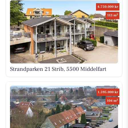
4.750.000 kr
2
113 m
Strandparken 21 Strib, 5500 Middelfart
1.595.000 kr
2
104 m