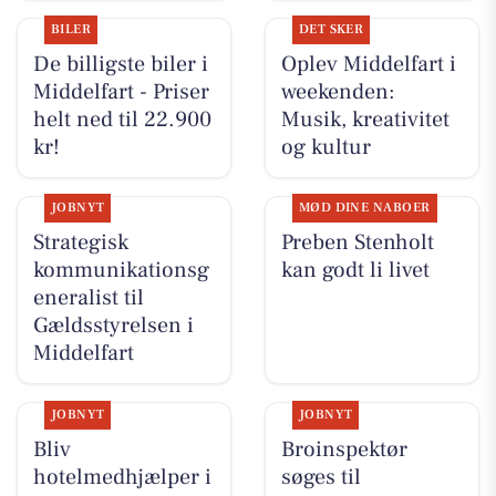
BILER
DET SKER
De billigste biler i
Oplev Middelfart i
Middelfart - Priser
weekenden:
helt ned til 22.900
Musik, kreativitet
kr!
og kultur
JOBNYT
MØD DINE NABOER
Strategisk
Preben Stenholt
kommunikationsg
kan godt li livet
eneralist til
Gældsstyrelsen i
Middelfart
JOBNYT
JOBNYT
Bliv
Broinspektør
hotelmedhjælper i
søges til