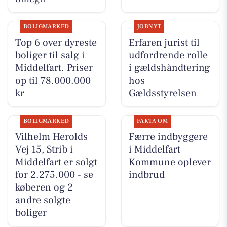
BOLIGMARKED
JOBNYT
Top 6 over dyreste
Erfaren jurist til
boliger til salg i
udfordrende rolle
Middelfart. Priser
i gældshåndtering
op til 78.000.000
hos
kr
Gældsstyrelsen
BOLIGMARKED
FAKTA OM
Vilhelm Herolds
Færre indbyggere
Vej 15, Strib i
i Middelfart
Middelfart er solgt
Kommune oplever
for 2.275.000 - se
indbrud
køberen og 2
andre solgte
boliger