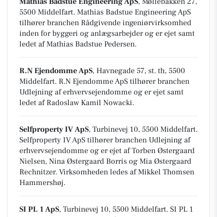
Mathias Badstue Engineering ApS
, Møllebakken 27,
5500 Middelfart
.
Mathias Badstue Engineering ApS
tilhører branchen
Rådgivende ingeniørvirksomhed
inden for byggeri og anlægsarbejder
og er ejet samt
ledet af Mathias Badstue Pedersen.
R.N Ejendomme ApS
, Havnegade 57, st. th, 5500
Middelfart
.
R.N Ejendomme ApS tilhører branchen
Udlejning af erhvervsejendomme
og er ejet samt
ledet af Radoslaw Kamil Nowacki.
Selfproperty IV ApS
, Turbinevej 10, 5500 Middelfart
.
Selfproperty IV ApS tilhører branchen
Udlejning af
erhvervsejendomme
og er ejet af Torben Østergaard
Nielsen, Nina Østergaard Borris og Mia Østergaard
Rechnitzer. Virksomheden ledes af Mikkel Thomsen
Hammershøj.
SI PL 1 ApS
, Turbinevej 10, 5500 Middelfart
.
SI PL 1