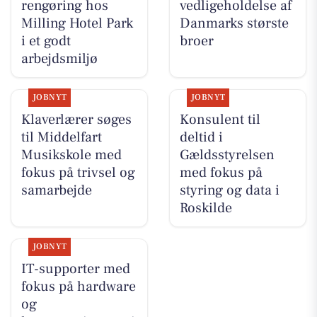
rengøring hos
vedligeholdelse af
Milling Hotel Park
Danmarks største
i et godt
broer
arbejdsmiljø
JOBNYT
JOBNYT
Klaverlærer søges
Konsulent til
til Middelfart
deltid i
Musikskole med
Gældsstyrelsen
fokus på trivsel og
med fokus på
samarbejde
styring og data i
Roskilde
JOBNYT
IT-supporter med
fokus på hardware
og