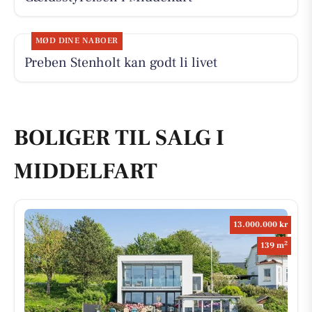
MØD DINE NABOER
Preben Stenholt kan godt li livet
BOLIGER TIL SALG I
MIDDELFART
13.000.000 kr
2
139 m