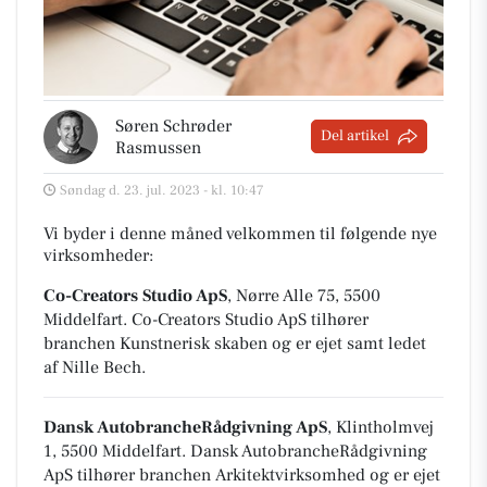
Søren Schrøder
Del artikel
Rasmussen
Søndag d. 23. jul. 2023 - kl. 10:47
Vi byder i denne måned velkommen til følgende nye
virksomheder:
Co-Creators Studio ApS
, Nørre Alle 75, 5500
Middelfart
.
Co-Creators Studio ApS tilhører
branchen
Kunstnerisk skaben
og er ejet samt ledet
af Nille Bech.
Dansk AutobrancheRådgivning ApS
, Klintholmvej
1, 5500 Middelfart
.
Dansk AutobrancheRådgivning
ApS tilhører branchen
Arkitektvirksomhed
og er ejet