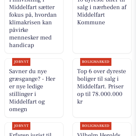
Middelfart sætter
salg i nærheden af
fokus på, hvordan
Middelfart
klimakrisen kan
Kommune
påvirke
mennesker med
handicap
JOBNYT
BOLIGMARKED
Savner du nye
Top 6 over dyreste
græsgange? - Her
boliger til salg i
er nye ledige
Middelfart. Priser
stillinger i
op til 78.000.000
Middelfart og
kr
omegn
JOBNYT
BOLIGMARKED
Erfaren jurist til
Vilhelm Herolds