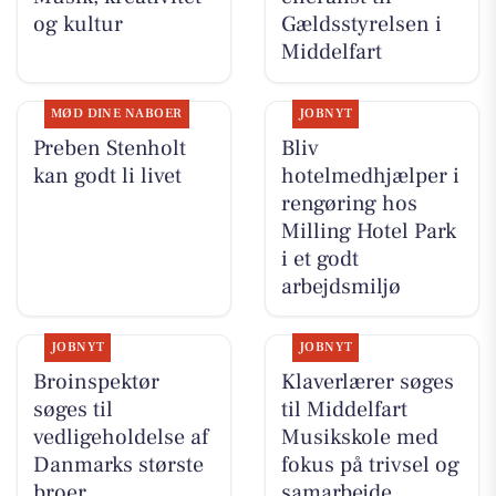
og kultur
Gældsstyrelsen i
Middelfart
MØD DINE NABOER
JOBNYT
Preben Stenholt
Bliv
kan godt li livet
hotelmedhjælper i
rengøring hos
Milling Hotel Park
i et godt
arbejdsmiljø
JOBNYT
JOBNYT
Broinspektør
Klaverlærer søges
søges til
til Middelfart
vedligeholdelse af
Musikskole med
Danmarks største
fokus på trivsel og
broer
samarbejde