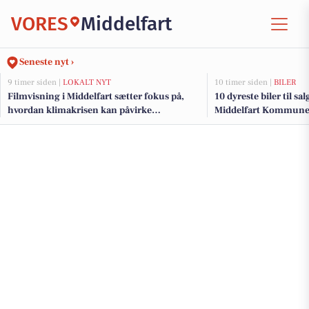
VORES
Middelfart
Seneste nyt ›
9 timer siden |
LOKALT NYT
10 timer siden |
BILER
Filmvisning i Middelfart sætter fokus på,
10 dyreste biler til sa
hvordan klimakrisen kan påvirke
Middelfart Kommun
mennesker med handicap