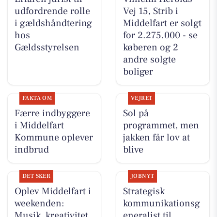
udfordrende rolle
Vej 15, Strib i
i gældshåndtering
Middelfart er solgt
hos
for 2.275.000 - se
Gældsstyrelsen
køberen og 2
andre solgte
boliger
FAKTA OM
VEJRET
Færre indbyggere
Sol på
i Middelfart
programmet, men
Kommune oplever
jakken får lov at
indbrud
blive
DET SKER
JOBNYT
Oplev Middelfart i
Strategisk
weekenden:
kommunikationsg
Musik, kreativitet
eneralist til