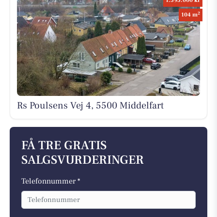
1.595.000 kr
2
104 m
Rs Poulsens Vej 4, 5500 Middelfart
FÅ TRE GRATIS
SALGSVURDERINGER
Telefonnummer *