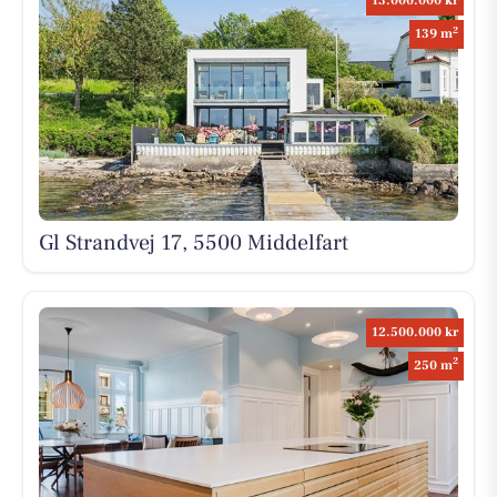
13.000.000 kr
2
139 m
Gl Strandvej 17, 5500 Middelfart
12.500.000 kr
2
250 m