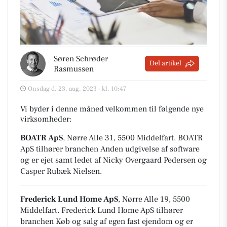
Søren Schrøder
Del artikel
Rasmussen
Onsdag d. 23. aug. 2023 - kl. 10:47
Vi byder i denne måned velkommen til følgende nye
virksomheder:
BOATR ApS
, Nørre Alle 31, 5500 Middelfart
.
BOATR
ApS tilhører branchen
Anden udgivelse af software
og er ejet samt ledet af Nicky Overgaard Pedersen og
Casper Rubæk Nielsen.
Frederick Lund Home ApS
, Nørre Alle 19, 5500
Middelfart
.
Frederick Lund Home ApS tilhører
branchen
Køb og salg af egen fast ejendom
og er