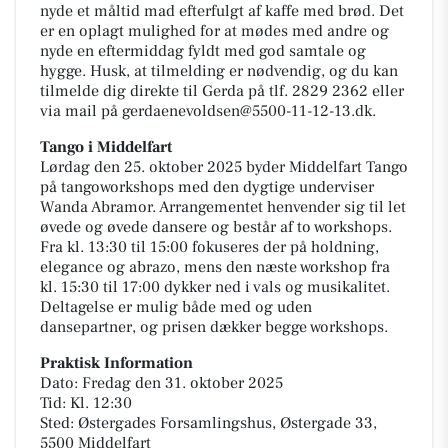
nyde et måltid mad efterfulgt af kaffe med brød. Det
er en oplagt mulighed for at mødes med andre og
nyde en eftermiddag fyldt med god samtale og
hygge. Husk, at tilmelding er nødvendig, og du kan
tilmelde dig direkte til Gerda på tlf. 2829 2362 eller
via mail på gerdaenevoldsen@5500-11-12-13.dk.
Tango i Middelfart
Lørdag den 25. oktober 2025 byder Middelfart Tango
på tangoworkshops med den dygtige underviser
Wanda Abramor. Arrangementet henvender sig til let
øvede og øvede dansere og består af to workshops.
Fra kl. 13:30 til 15:00 fokuseres der på holdning,
elegance og abrazo, mens den næste workshop fra
kl. 15:30 til 17:00 dykker ned i vals og musikalitet.
Deltagelse er mulig både med og uden
dansepartner, og prisen dækker begge workshops.
Praktisk Information
Dato: Fredag den 31. oktober 2025
Tid: Kl. 12:30
Sted: Østergades Forsamlingshus, Østergade 33,
5500 Middelfart