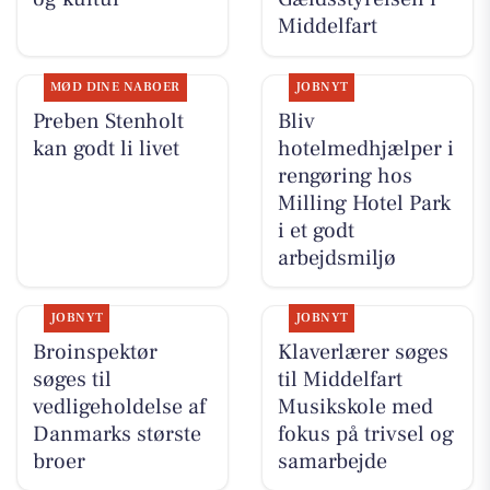
Middelfart
MØD DINE NABOER
JOBNYT
Preben Stenholt
Bliv
kan godt li livet
hotelmedhjælper i
rengøring hos
Milling Hotel Park
i et godt
arbejdsmiljø
JOBNYT
JOBNYT
Broinspektør
Klaverlærer søges
søges til
til Middelfart
vedligeholdelse af
Musikskole med
Danmarks største
fokus på trivsel og
broer
samarbejde