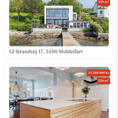
2
139 m
Gl Strandvej 17, 5500 Middelfart
12.500.000 kr
2
250 m