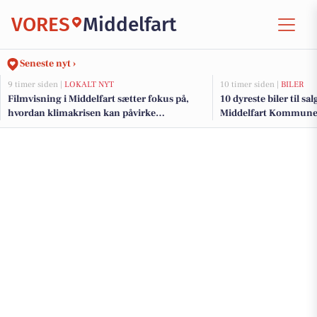
VORES
Middelfart
Seneste nyt ›
9 timer siden |
LOKALT NYT
10 timer siden |
BILER
Filmvisning i Middelfart sætter fokus på,
10 dyreste biler til sa
hvordan klimakrisen kan påvirke
Middelfart Kommun
mennesker med handicap