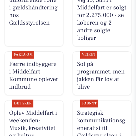
udfordrende rolle
Vej 15, Strib i
i gældshåndtering
Middelfart er solgt
hos
for 2.275.000 - se
Gældsstyrelsen
køberen og 2
andre solgte
boliger
FAKTA OM
VEJRET
Færre indbyggere
Sol på
i Middelfart
programmet, men
Kommune oplever
jakken får lov at
indbrud
blive
DET SKER
JOBNYT
Oplev Middelfart i
Strategisk
weekenden:
kommunikationsg
Musik, kreativitet
eneralist til
og kultur
Gældsstyrelsen i