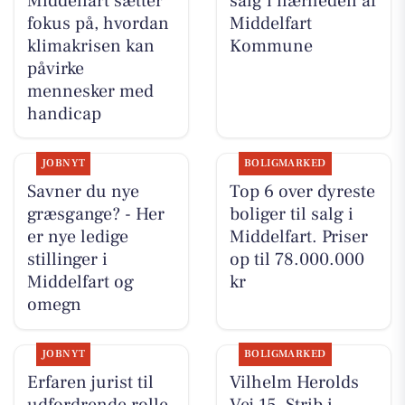
Middelfart sætter
salg i nærheden af
fokus på, hvordan
Middelfart
klimakrisen kan
Kommune
påvirke
mennesker med
handicap
JOBNYT
BOLIGMARKED
Savner du nye
Top 6 over dyreste
græsgange? - Her
boliger til salg i
er nye ledige
Middelfart. Priser
stillinger i
op til 78.000.000
Middelfart og
kr
omegn
JOBNYT
BOLIGMARKED
Erfaren jurist til
Vilhelm Herolds