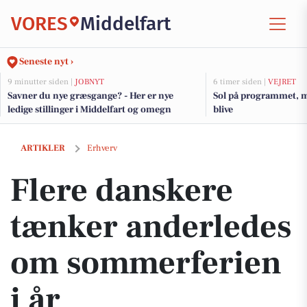
VORES
Middelfart
Seneste nyt ›
9 minutter siden |
JOBNYT
6 timer siden |
VEJRET
Savner du nye græsgange? - Her er nye
Sol på programmet, m
ledige stillinger i Middelfart og omegn
blive
Flere danskere tænker anderledes om sommerferien i år
ARTIKLER
Erhverv
Flere danskere
tænker anderledes
om sommerferien
i år