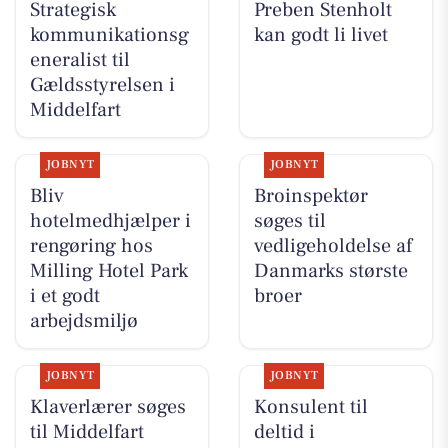
Strategisk
Preben Stenholt
kommunikationsg
kan godt li livet
eneralist til
Gældsstyrelsen i
Middelfart
JOBNYT
JOBNYT
Bliv
Broinspektør
hotelmedhjælper i
søges til
rengøring hos
vedligeholdelse af
Milling Hotel Park
Danmarks største
i et godt
broer
arbejdsmiljø
JOBNYT
JOBNYT
Klaverlærer søges
Konsulent til
til Middelfart
deltid i