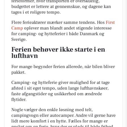
ferieformer, hvor transporten er overskuelig,
budgettet er lettere at gennemskue, og dagene kan
tages i et roligere tempo.
Flere ferieaktører mærker samme tendens. Hos
First
Camp
oplever man blandt andet stigende interesse
for camping- og hytteferier i både Danmark og
Sverige.
Ferien behøver ikke starte i en
lufthavn
For mange begynder ferien allerede, når bilen bliver
pakket.
Camping- og hytteferie giver mulighed for at tage
afsted i sit eget tempo, uden lange lufthavnskøer,
faste afgangstider og usikkerhed om ændrede
flytider.
Nogle vælger den enkle løsning med telt,
campingvogn eller autocamper. Andre vil gerne have
lidt mere komfort i en hytte. Fælles for mange er
ønsket om en ferie, hvor der er plads til både frihed,