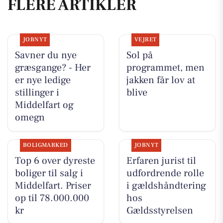
FLERE ARTIKLER
JOBNYT
VEJRET
Savner du nye
Sol på
græsgange? - Her
programmet, men
er nye ledige
jakken får lov at
stillinger i
blive
Middelfart og
omegn
BOLIGMARKED
JOBNYT
Top 6 over dyreste
Erfaren jurist til
boliger til salg i
udfordrende rolle
Middelfart. Priser
i gældshåndtering
op til 78.000.000
hos
kr
Gældsstyrelsen