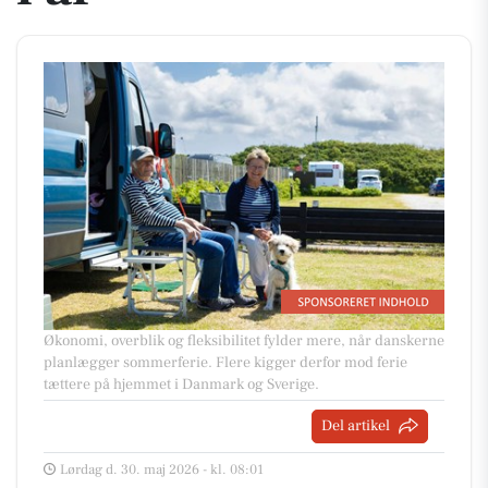
Økonomi, overblik og fleksibilitet fylder mere, når danskerne
planlægger sommerferie. Flere kigger derfor mod ferie
tættere på hjemmet i Danmark og Sverige.
Del artikel
Lørdag d. 30. maj 2026 - kl. 08:01