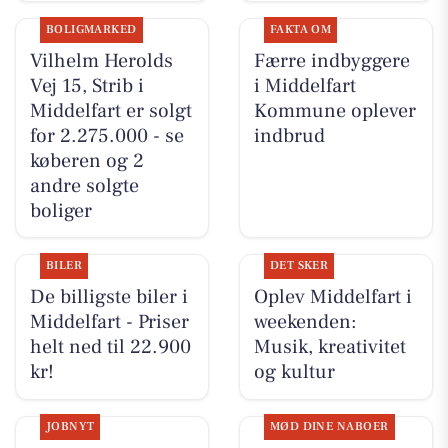
BOLIGMARKED
FAKTA OM
Vilhelm Herolds
Færre indbyggere
Vej 15, Strib i
i Middelfart
Middelfart er solgt
Kommune oplever
for 2.275.000 - se
indbrud
køberen og 2
andre solgte
boliger
BILER
DET SKER
De billigste biler i
Oplev Middelfart i
Middelfart - Priser
weekenden:
helt ned til 22.900
Musik, kreativitet
kr!
og kultur
JOBNYT
MØD DINE NABOER