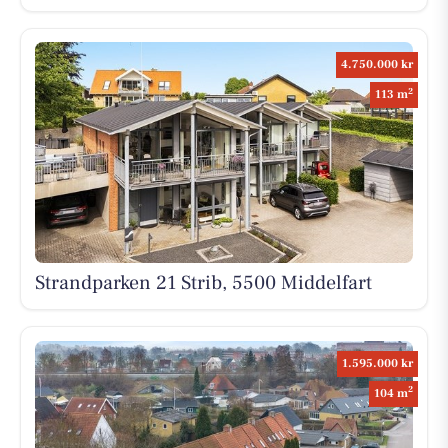
4.750.000 kr
2
113 m
Strandparken 21 Strib, 5500 Middelfart
1.595.000 kr
2
104 m