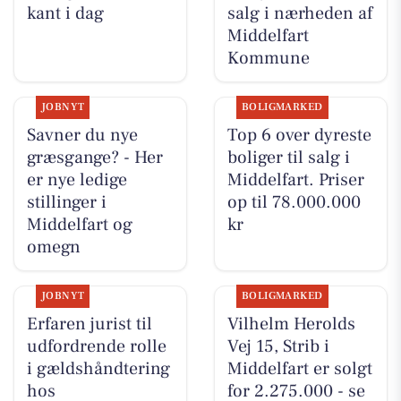
kant i dag
salg i nærheden af
Middelfart
Kommune
JOBNYT
BOLIGMARKED
Savner du nye
Top 6 over dyreste
græsgange? - Her
boliger til salg i
er nye ledige
Middelfart. Priser
stillinger i
op til 78.000.000
Middelfart og
kr
omegn
JOBNYT
BOLIGMARKED
Erfaren jurist til
Vilhelm Herolds
udfordrende rolle
Vej 15, Strib i
i gældshåndtering
Middelfart er solgt
hos
for 2.275.000 - se