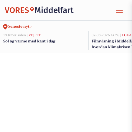
VORES
Middelfart
Seneste nyt ›
13 timer siden |
VEJRET
07-08-2026 14:26 |
LOKA
Sol og varme med kant i dag
Filmvisning i Middelf
hvordan klimakrisen 
mennesker med hand