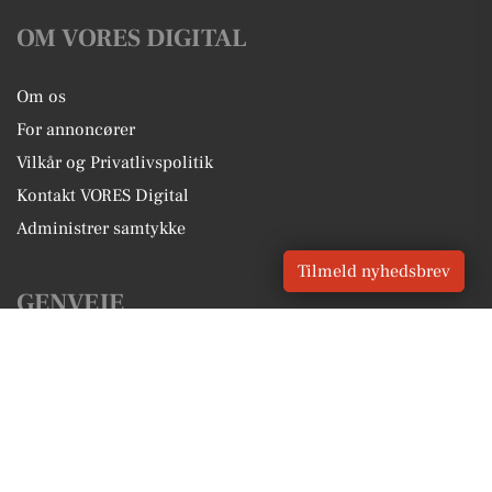
OM VORES DIGITAL
Om os
For annoncører
Vilkår og Privatlivspolitik
Kontakt VORES Digital
Administrer samtykke
Tilmeld nyhedsbrev
GENVEJE
Seneste nyt fra Middelfart
Vores lokale erhverv
Kalenderen for Middelfart
Fakta om Middelfart