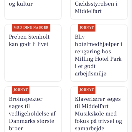
og kultur
Gældsstyrelsen i
Middelfart
MØD DINE NABOER
JOBNYT
Preben Stenholt
Bliv
kan godt li livet
hotelmedhjælper i
rengøring hos
Milling Hotel Park
i et godt
arbejdsmiljø
JOBNYT
JOBNYT
Broinspektør
Klaverlærer søges
søges til
til Middelfart
vedligeholdelse af
Musikskole med
Danmarks største
fokus på trivsel og
broer
samarbejde