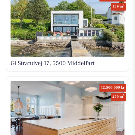
2
139 m
Gl Strandvej 17, 5500 Middelfart
12.500.000 kr
2
250 m