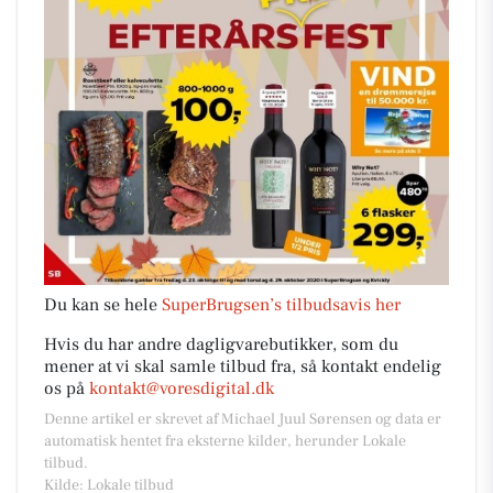
Du kan se hele
SuperBrugsen’s tilbudsavis her
Hvis du har andre dagligvarebutikker, som du
mener at vi skal samle tilbud fra, så kontakt endelig
os på
kontakt@voresdigital.dk
Denne artikel er skrevet af Michael Juul Sørensen og data er
automatisk hentet fra eksterne kilder, herunder Lokale
tilbud.
Kilde: Lokale tilbud