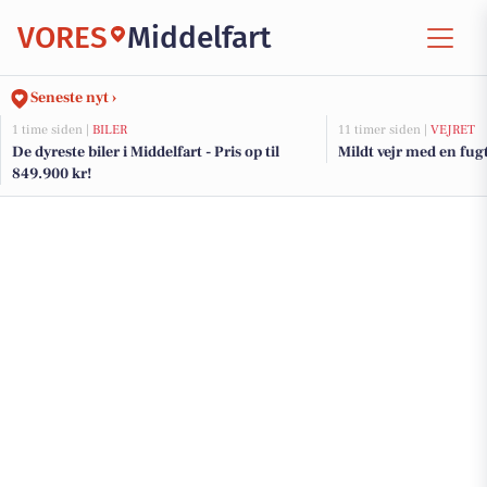
VORES
Middelfart
Seneste nyt ›
1 time siden |
BILER
11 timer siden |
VEJRET
De dyreste biler i Middelfart - Pris op til
Mildt vejr med en fug
849.900 kr!