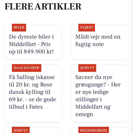
FLERE ARTIKLER
BILER
VEJRET
De dyreste biler i
Mildt vejr med en
Middelfart - Pris
fugtig note
op til 849.900 kr!
DAGLIGVARER
JOBNYT
Få Salling iskasse
Savner du nye
til 20 kr. og Rose
græsgange? - Her
dansk kylling til
er nye ledige
69 kr. - se de gode
stillinger i
tilbud i Føtex
Middelfart og
omegn
JOBNYT
BOLIGMARKED