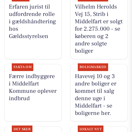
Erfaren jurist til
Vilhelm Herolds
udfordrende rolle
Vej 15, Strib i
i gældshåndtering
Middelfart er solgt
hos
for 2.275.000 - se
Gældsstyrelsen
køberen og 2
andre solgte
boliger
FAKTA OM
BOLIGMARKED
Færre indbyggere
Havevej 10 og 3
i Middelfart
andre boliger er
Kommune oplever
kommet til salg
indbrud
denne uge i
Middelfart - se
boligerne her.
DET SKER
LOKALT NYT