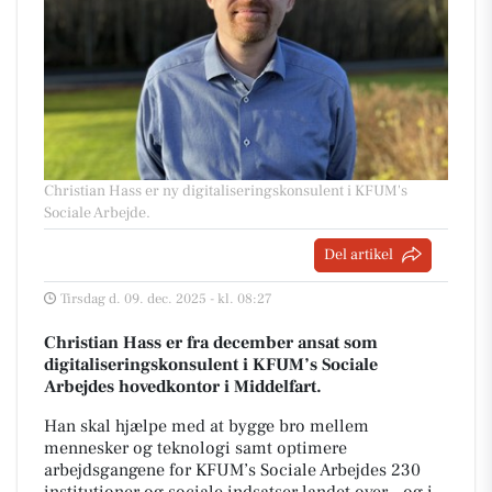
Christian Hass er ny digitaliseringskonsulent i KFUM's
Sociale Arbejde.
Del artikel
Tirsdag d. 09. dec. 2025 - kl. 08:27
Christian Hass er fra december ansat som
digitaliseringskonsulent i KFUM’s Sociale
Arbejdes hovedkontor i Middelfart.
Han skal hjælpe med at bygge bro mellem
mennesker og teknologi samt optimere
arbejdsgangene for KFUM’s Sociale Arbejdes 230
institutioner og sociale indsatser landet over – og i