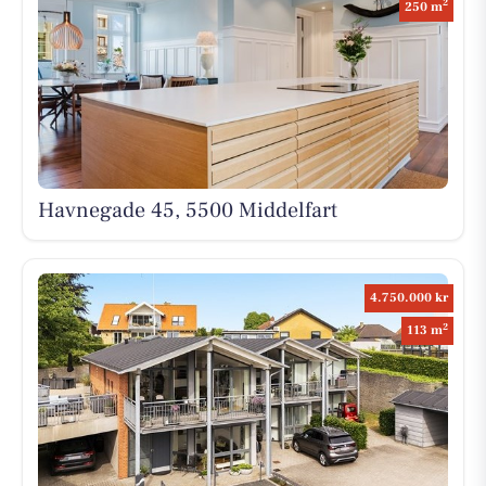
2
250 m
Havnegade 45, 5500 Middelfart
4.750.000 kr
2
113 m