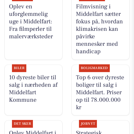
Oplev en
Filmvisning i
uforglemmelig
Middelfart sætter
uge i Middelfart:
fokus på, hvordan
Fra filmperler til
klimakrisen kan
malerværksteder
påvirke
mennesker med
handicap
BILER
BOLIGMARKED
10 dyreste biler til
Top 6 over dyreste
salg i nærheden af
boliger til salg i
Middelfart
Middelfart. Priser
Kommune
op til 78.000.000
kr
DET SKER
JOBNYT
Oplev Middelfart i
Strategisk