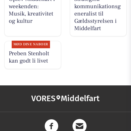
weekenden:
kommunikationsg
Musik, kreativitet
eneralist til
og kultur
Gældsstyrelsen i
Middelfart
MØD DINE NABOER
Preben Stenholt
kan godt li livet
VORES
Middelfart