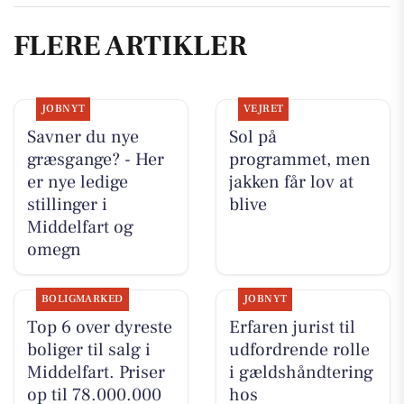
FLERE ARTIKLER
JOBNYT
VEJRET
Savner du nye
Sol på
græsgange? - Her
programmet, men
er nye ledige
jakken får lov at
stillinger i
blive
Middelfart og
omegn
BOLIGMARKED
JOBNYT
Top 6 over dyreste
Erfaren jurist til
boliger til salg i
udfordrende rolle
Middelfart. Priser
i gældshåndtering
op til 78.000.000
hos