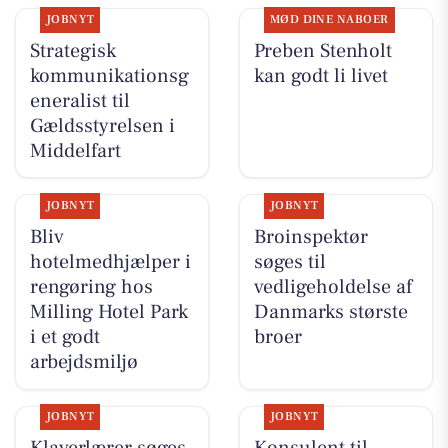
JOBNYT
MØD DINE NABOER
Strategisk
Preben Stenholt
kommunikationsg
kan godt li livet
eneralist til
Gældsstyrelsen i
Middelfart
JOBNYT
JOBNYT
Bliv
Broinspektør
hotelmedhjælper i
søges til
rengøring hos
vedligeholdelse af
Milling Hotel Park
Danmarks største
i et godt
broer
arbejdsmiljø
JOBNYT
JOBNYT