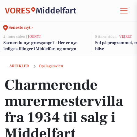
VORES
Middelfart
Seneste nyt ›
2 timer siden |
JOBNYT
8 timer siden |
VEJRET
Savner du nye græsgange? - Her er nye
Sol på programmet, m
ledige stillinger i Middelfart og omegn
blive
Charmerende murermestervilla fra 1934 til salg i Middelfart
ARTIKLER
Opslagstavlen
Charmerende
murermestervilla
fra 1934 til salg i
Middelfart