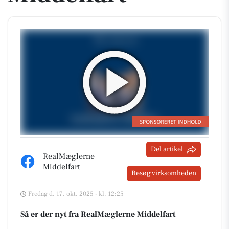
Del artikel
RealMæglerne
Middelfart
Besøg virksomheden
Fredag d. 17. okt. 2025 - kl. 12:25
Så er der nyt fra RealMæglerne Middelfart