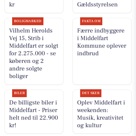
kr
Gældsstyrelsen
BOLIGMARKED
FAKTA OM
Vilhelm Herolds
Færre indbyggere
Vej 15, Strib i
i Middelfart
Middelfart er solgt
Kommune oplever
for 2.275.000 - se
indbrud
køberen og 2
andre solgte
boliger
BILER
DET SKER
De billigste biler i
Oplev Middelfart i
Middelfart - Priser
weekenden:
helt ned til 22.900
Musik, kreativitet
kr!
og kultur