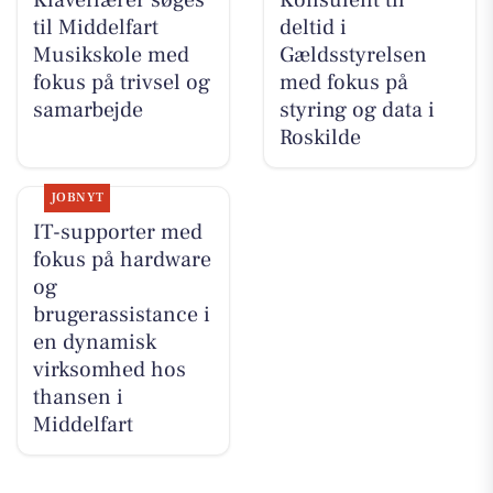
Klaverlærer søges
Konsulent til
til Middelfart
deltid i
Musikskole med
Gældsstyrelsen
fokus på trivsel og
med fokus på
samarbejde
styring og data i
Roskilde
JOBNYT
IT-supporter med
fokus på hardware
og
brugerassistance i
en dynamisk
virksomhed hos
thansen i
Middelfart