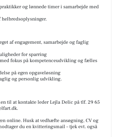
raktikker og lønnede timer i samarbejde med
f helbredsoplysninger.
æget af engagement, samarbejde og faglig
uligheder for sparring
g med fokus på kompetenceudvikling og fælles
ydelse på egen opgaveløsning
glig og personlig udvikling.
til at kontakte leder Lejla Delic på tlf. 29 65
lfart.dk.
ingen online. Husk at vedhæfte ansøgning, CV og
odtager du en kvitteringsmail – tjek evt. også