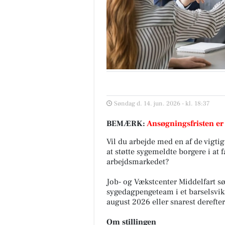
Søndag d. 14. jun. 2026 - kl. 18:37
BEMÆRK:
Ansøgningsfristen er
Vil du arbejde med en af de vigti
at støtte sygemeldte borgere i at 
arbejdsmarkedet?
Job- og Vækstcenter Middelfart sø
sygedagpengeteam i et barselsvikar
august 2026 eller snarest derefter
Om stillingen