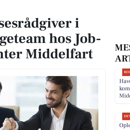
team hos Job- og Vækstcenter Middelfart
sesrådgiver i
geteam hos Job-
ME
ter Middelfart
AR
BO
Have
komm
Midd
DE
Ople