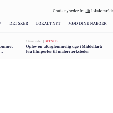
Gratis nyheder fra
dit
lokalområde
V
DET SKER
LOKALT NYT
MØD DINE NABOER
1 time siden |
DET SKER
 kommet
Oplev en uforglemmelig uge i Middelfart:
Fra filmperler til malerværksteder