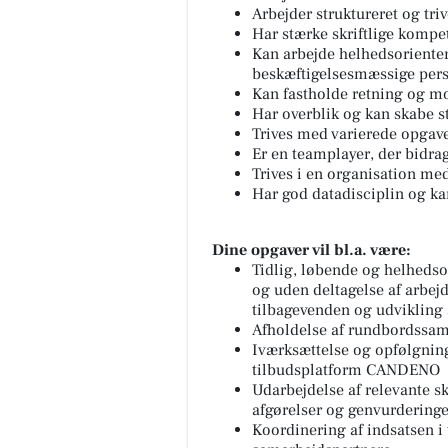
Arbejder struktureret og t
Har stærke skriftlige kompe
Kan arbejde helhedsorienter
beskæftigelsesmæssige pers
Kan fastholde retning og m
Har overblik og kan skabe st
Trives med varierede opgave
Er en teamplayer, der bidrag
Trives i en organisation me
Har god datadisciplin og ka
Dine opgaver vil bl.a. være:
Tidlig, løbende og helheds
og uden deltagelse af arbejd
tilbagevenden og udvikling
Afholdelse af rundbordssam
Iværksættelse og opfølgning
tilbudsplatform CANDENO
Udarbejdelse af relevante sk
afgørelser og genvurderinge
Koordinering af indsatsen i