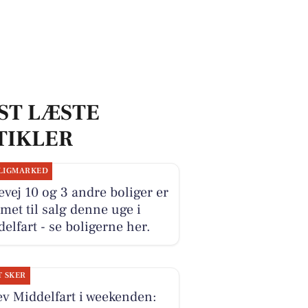
ST LÆSTE
TIKLER
LIGMARKED
vej 10 og 3 andre boliger er
et til salg denne uge i
elfart - se boligerne her.
T SKER
v Middelfart i weekenden: