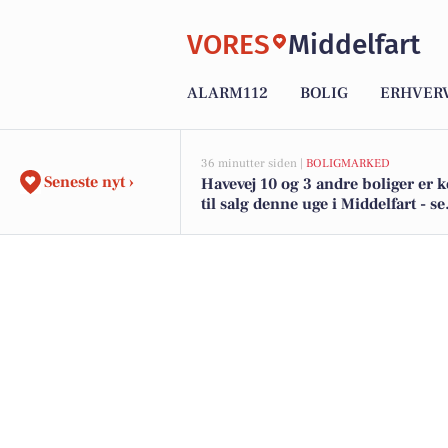
VORES
Middelfart
ALARM112
BOLIG
ERHVER
36 minutter siden |
BOLIGMARKED
Seneste nyt ›
Havevej 10 og 3 andre boliger er
til salg denne uge i Middelfart - se
boligerne her.