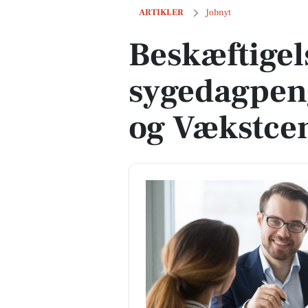
Beskæftigelsesrådgiver i sygedagpenge
ARTIKLER
Jobnyt
Beskæftigel
sygedagpen
og Vækstcen