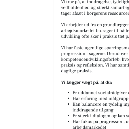
Vi tror på, at inddragelse, tydel
vedholdenhed og stærkt samarbejde
tager afsæt i borgerens ressourc
Vi arbejder ud fra en grundlæggen
arbejdsmarkedet bidrager til både
udvikling ofte sker i praksis tæt 
Vi har faste ugentlige sparringsm
progression i sagerne. Derudover 
kompetenceudviklingsforløb, hvor 
praksis og refleksion. Vi har sam
daglige praksis.
Vi lægger vægt på, at du:
Er uddannet socialrådgiver 
Har erfaring med målgruppe
Kan balancere en tydelig 
inddragende tilgang
Er stærk i dialogen og kan 
Har fokus på progression, u
arbejdsmarkedet