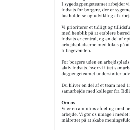
I sygedagpengeteamet arbejder vi 
indsats for borgere, der er sygem
fastholdelse og udvikling af arbe
Vi prioriterer et tidligt og tilli
med henblik på at etablere bæred
indsats er central, og en del af o
arbejdspladserne med fokus på at
tilbagevenden.
For borgere uden en arbejdsplads a
aktiv indsats, hvor vi i tæt sam
dagpengeteamet understøtter udvik
Du bliver en del af et team med 11
samarbejde med kolleger fra Tidli
Om os
Vi er en ambitiøs afdeling med høj
arbejde. Vi gør os umage i mødet
målrettet på at skabe meningsfuld