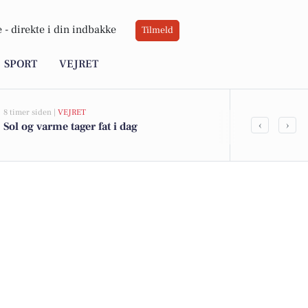
 -
direkte i din indbakke
Tilmeld
SPORT
VEJRET
8 timer siden |
VEJRET
07-08-2026 14:26
‹
›
Sol og varme tager fat i dag
Filmvisning 
hvordan kli
mennesker 