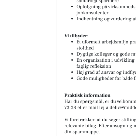
samarbejdspartnere
Opfølgning på virksomhedsp
jobkonsulenter
Indhentning og vurdering a
Vi tilbyder:
Et uformelt arbejdsmiljø pr
stolthed
Dygtige kolleger og gode m
En organisation i udviklin
faglig refleksion
Høj grad af ansvar og indfl
Gode muligheder for både fa
Praktisk information
Har du spørgsmål, er du velkommen 
73 28 eller mail lejla.delic@midde
Vi foretrækker, at du søger still
relevante bilag. Efter ansøgning m
din spammappe.