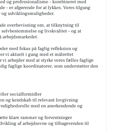
ighed og professionalisme – kombineret med
 – er afgørende for at lykkes. Vores tilgang
er og udviklingsmuligheder.
de overbevisning om, at tilknytning til
 selvbestemmelse og livskvalitet – og at
på arbejdsmarkedet.
øder med fokus på faglig refleksion og
er vi aktuelt i gang med et målrettet
vi arbejder med at styrke vores fælles faglige
tidig faglige koordinatorer, som understøtter den
eller socialformidler
n og kendskab til relevant lovgivning
myndighedsrolle med en anerkendende og
sætte klare rammer og forventninger
dvikling af arbejdsevne og tilbagevenden til